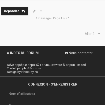
t
Répondre
1 message • Page
1
sur
1
Aller à
INDEX DU FORUM
Nous contacter
Développé par
phpBB
® Forum Software © phpBB Limited
Traduit par
phpBB-fr.com
Design by
PlanetStyles
CONNEXION
•
S’ENREGISTRER