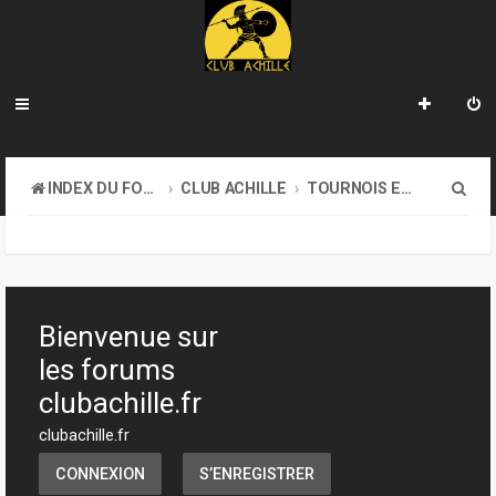
R
INDEX DU FORUM
CLUB ACHILLE
TOURNOIS ET EVENEMENTS
e
c
h
e
Bienvenue sur
r
les forums
c
clubachille.fr
h
clubachille.fr
e
CONNEXION
S’ENREGISTRER