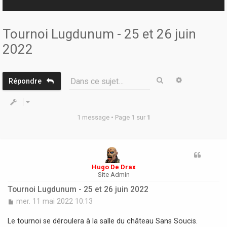
r
Tournoi Lugdunum - 25 et 26 juin
2022
Rechercher
Recherche 
Dans ce sujet…
Répondre
1 message • Page
1
sur
1
Hugo De Drax
Site Admin
Tournoi Lugdunum - 25 et 26 juin 2022
M
mer. 11 mai 2022 10:13
e
s
Le tournoi se déroulera à la salle du château Sans Soucis.
s