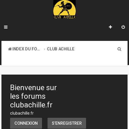
R
INDEX DU FORUM
CLUB ACHILLE
e
TOURNOIS ET EVENEMENTS
c
h
e
Bienvenue sur
r
les forums
c
clubachille.fr
h
clubachille.fr
e
CONNEXION
S’ENREGISTRER