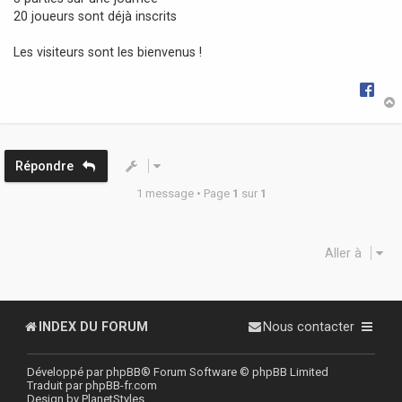
g
20 joueurs sont déjà inscrits
e
Les visiteurs sont les bienvenus !
t
Répondre
1 message • Page
1
sur
1
Aller à
INDEX DU FORUM
Nous contacter
Développé par
phpBB
® Forum Software © phpBB Limited
Traduit par
phpBB-fr.com
Design by
PlanetStyles