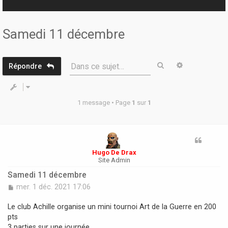
r
Samedi 11 décembre
Rechercher
Recherche 
Dans ce sujet…
Répondre
1 message • Page
1
sur
1
Hugo De Drax
Site Admin
Samedi 11 décembre
M
mer. 1 déc. 2021 17:06
e
s
Le club Achille organise un mini tournoi Art de la Guerre en 200
s
pts
a
3 parties sur une journée