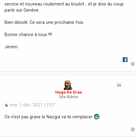
service et nouveau roulement au boulot... et je dois du coup
e
partir sur Genève.
Bien désolé. Ce sera une prochaine fois.
Bonne chance à tous !!!!
Jerem.
t
Hugo De Drax
Site Admin
M
mer. 1 déc. 2021 17:07
e
s
Ce n'est pas grave le Nazgul va te remplacer
s
a
g
e