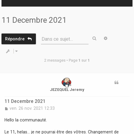
r
11 Decembre 2021
Rechercher
Recherche 
Dans ce sujet…
Répondre
2 messages • Page
1
sur
1
JEZEQUEL Jeremy
11 Decembre 2021
M
ven. 26 nov. 2021 12:33
e
s
Hello la communauté.
s
a
Le 11, helas... je ne pourrai être des vôtres. Changement de
g