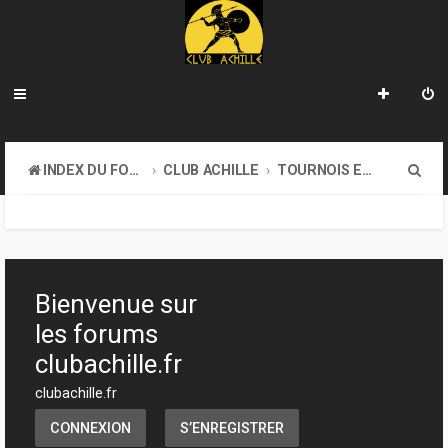
R
INDEX DU FORUM
CLUB ACHILLE
TOURNOIS ET EVENEMENTS
e
c
h
e
Bienvenue sur
r
les forums
c
clubachille.fr
h
clubachille.fr
e
CONNEXION
S’ENREGISTRER