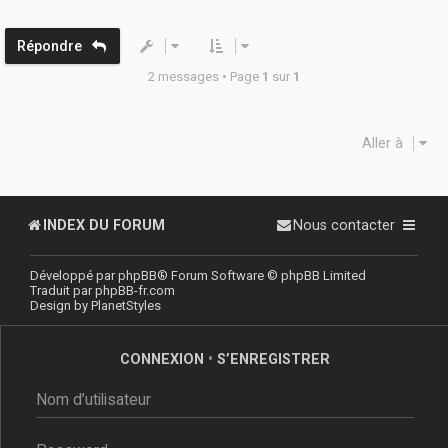
t
Répondre
2 messages • Page
1
sur
1
Aller à
INDEX DU FORUM
Nous contacter
Développé par
phpBB
® Forum Software © phpBB Limited
Traduit par
phpBB-fr.com
Design by
PlanetStyles
CONNEXION
•
S’ENREGISTRER