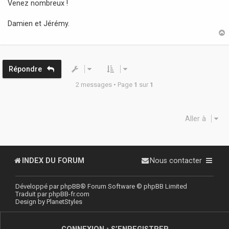
Venez nombreux !
Damien et Jérémy.
t
Répondre
2 messages • Page
1
sur
1
Aller à
INDEX DU FORUM
Nous contacter
Développé par
phpBB
® Forum Software © phpBB Limited
Traduit par
phpBB-fr.com
Design by
PlanetStyles
CONNEXION
•
S’ENREGISTRER