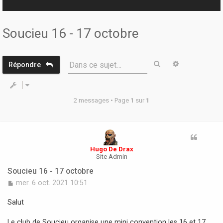
r
Soucieu 16 - 17 octobre
Rechercher
Recherche 
Dans ce sujet…
Répondre
2 messages • Page
1
sur
1
Hugo De Drax
Site Admin
Soucieu 16 - 17 octobre
M
mer. 6 oct. 2021 10:51
e
s
Salut
s
a
Le club de Soucieu organise une mini convention les 16 et 17