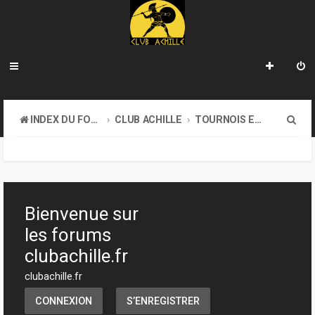
R
INDEX DU FORUM
CLUB ACHILLE
TOURNOIS ET EVENEMENTS
e
c
h
e
Bienvenue sur
r
les forums
c
clubachille.fr
h
clubachille.fr
e
CONNEXION
S’ENREGISTRER