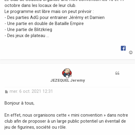
g
octobre dans les locaux de leur club.
e
Le programme est libre mais on peut prévoir :
- Des parties AdG pour entrainer Jérémy et Damien
- Une partie en double de Bataille Empire
- Une partie de Blitzkrieg
- Des jeux de plateau ...
t
JEZEQUEL Jeremy
M
mer. 6 oct. 2021 12:31
e
s
Bonjour à tous,
s
a
En effet, nous organisons cette « mini convention » dans notre
g
club afin de proposer à un large public potentiel un éventail de
e
jeu de figurines, société ou rôle.