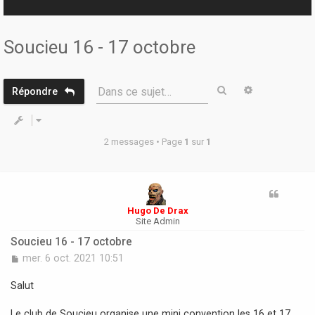
r
Soucieu 16 - 17 octobre
Rechercher
Recherche 
Dans ce sujet…
Répondre
2 messages • Page
1
sur
1
Hugo De Drax
Site Admin
Soucieu 16 - 17 octobre
M
mer. 6 oct. 2021 10:51
e
s
Salut
s
a
Le club de Soucieu organise une mini convention les 16 et 17