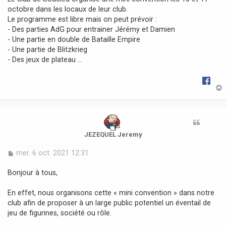
g
octobre dans les locaux de leur club.
e
Le programme est libre mais on peut prévoir :
- Des parties AdG pour entrainer Jérémy et Damien
- Une partie en double de Bataille Empire
- Une partie de Blitzkrieg
- Des jeux de plateau ...
t
JEZEQUEL Jeremy
M
mer. 6 oct. 2021 12:31
e
s
Bonjour à tous,
s
a
En effet, nous organisons cette « mini convention » dans notre
g
club afin de proposer à un large public potentiel un éventail de
e
jeu de figurines, société ou rôle.