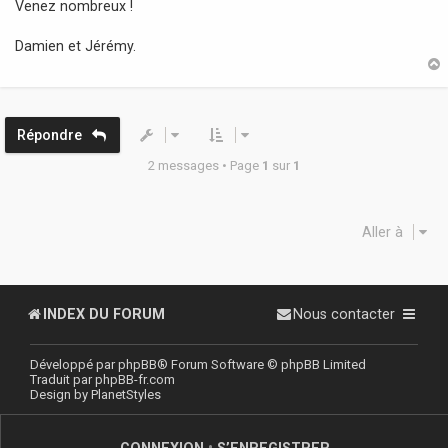
Venez nombreux !
Damien et Jérémy.
t
Répondre
2 messages • Page
1
sur
1
Aller à
INDEX DU FORUM
Nous contacter
Développé par
phpBB
® Forum Software © phpBB Limited
Traduit par
phpBB-fr.com
Design by
PlanetStyles
CONNEXION
•
S’ENREGISTRER