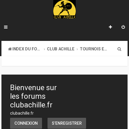
R
INDEX DU FORUM
CLUB ACHILLE
TOURNOIS ET EVENEMENTS
e
c
h
e
Bienvenue sur
r
les forums
c
clubachille.fr
h
clubachille.fr
e
CONNEXION
S’ENREGISTRER