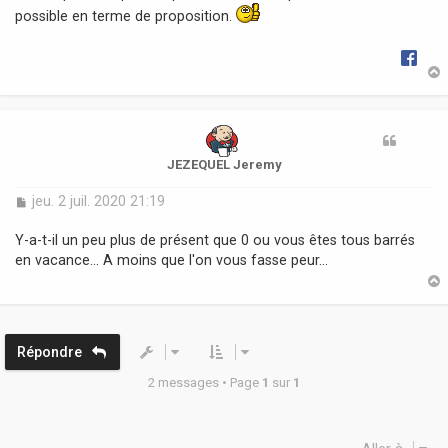
e
possible en terme de proposition.
t
JEZEQUEL Jeremy
M
jeu. 2 juil. 2020 21:19
e
s
Y-a-t-il un peu plus de présent que 0 ou vous êtes tous barrés
s
en vacance... A moins que l'on vous fasse peur...
a
g
e
t
Répondre
2 messages • Page
1
sur
1