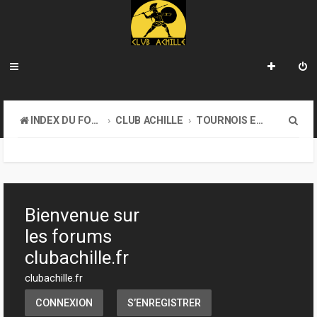
R
INDEX DU FORUM
CLUB ACHILLE
TOURNOIS ET EVENEMENTS
e
c
h
e
Bienvenue sur
r
les forums
c
clubachille.fr
h
clubachille.fr
e
CONNEXION
S’ENREGISTRER