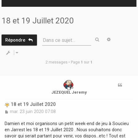
r
18 et 19 Juillet 2020
Rechercher
Recherche 
Dans ce sujet…
Répondre
2 messages • Page
1
sur
1
JEZEQUEL Jeremy
18 et 19 Juillet 2020
M
mar. 23 juin 2020 07:08
e
s
Damien et moi organisons un petit week-end de jeu à Soucieu
s
en Jarrest les 18 et 19 Juillet 2020 . Nous souhaitons donc
a
savoir qui serait partant pour venir, vos dispos...etc ! Tout est
g