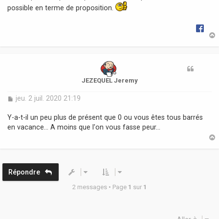
e
possible en terme de proposition.
t
JEZEQUEL Jeremy
M
jeu. 2 juil. 2020 21:19
e
s
Y-a-t-il un peu plus de présent que 0 ou vous êtes tous barrés
s
en vacance... A moins que l'on vous fasse peur...
a
g
e
t
Répondre
2 messages • Page
1
sur
1