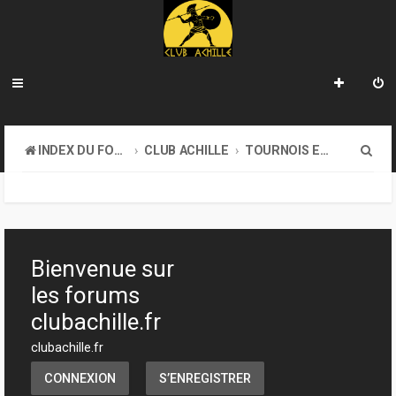
R
INDEX DU FORUM
CLUB ACHILLE
TOURNOIS ET EVENEMENTS
e
c
h
e
Bienvenue sur
r
les forums
c
clubachille.fr
h
clubachille.fr
e
CONNEXION
S’ENREGISTRER