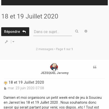
r
18 et 19 Juillet 2020
Rechercher
Recherche 
Dans ce sujet…
Répondre
2 messages • Page
1
sur
1
JEZEQUEL Jeremy
18 et 19 Juillet 2020
M
mar. 23 juin 2020 07:08
e
s
Damien et moi organisons un petit week-end de jeu à Soucieu
s
en Jarrest les 18 et 19 Juillet 2020 . Nous souhaitons donc
a
savoir qui serait partant pour venir, vos dispos...etc ! Tout est
g