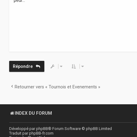
peur...
a
g
e
Répondre
Retourner vers « Tournois et Evenements »
INDEX DU FORUM
Développé par
phpBB
® Forum Software © phpBB Limited
Traduit par
phpBB-fr.com