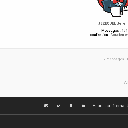
JEZEQUEL Jere
Messages :
191
Localisation :
Soucieu en
2 messages •
Al
Heures au format