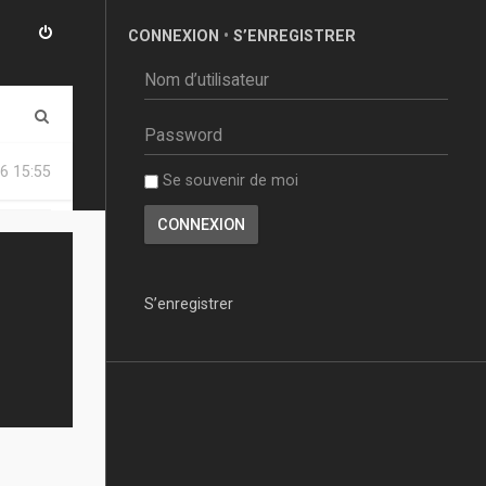
CONNEXION
•
S’ENREGISTRER
R
e
6 15:55
Se souvenir de moi
c
h
e
r
S’enregistrer
c
h
e
r