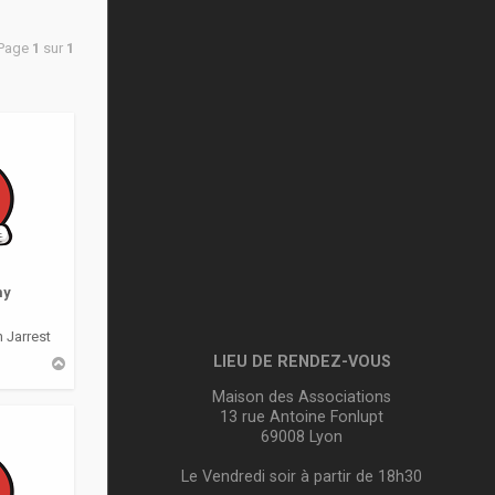
 Page
1
sur
1
my
 Jarrest
LIEU DE RENDEZ-VOUS
H
a
u
Maison des Associations
t
13 rue Antoine Fonlupt
69008 Lyon
Le Vendredi soir à partir de 18h30