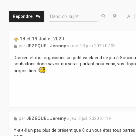
Rechercher
Recherc
Dans ce sujet…
Répondre
18 et 19 Juillet 2020
M
par
JEZEQUEL Jeremy
»
mar. 23 juin 2020 07:08
e
s
Damien et moi organisons un petit week-end de jeu à Soucieu e
s
souhaitons donc savoir qui serait partant pour venir, vos dispo
a
proposition.
g
e
M
par
JEZEQUEL Jeremy
»
jeu. 2 juil. 2020 21:19
e
s
Y-a-t-il un peu plus de présent que 0 ou vous êtes tous barrés
s