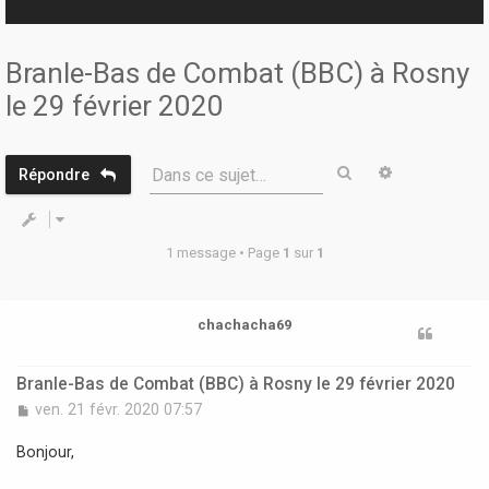
r
Branle-Bas de Combat (BBC) à Rosny
le 29 février 2020
Rechercher
Recherche 
Dans ce sujet…
Répondre
1 message • Page
1
sur
1
chachacha69
Branle-Bas de Combat (BBC) à Rosny le 29 février 2020
M
ven. 21 févr. 2020 07:57
e
s
Bonjour,
s
a