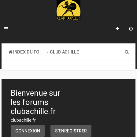
R
INDEX DU FORUM
CLUB ACHILLE
e
TOURNOIS ET EVENEMENTS
c
h
e
Bienvenue sur
r
les forums
c
clubachille.fr
h
clubachille.fr
e
CONNEXION
S’ENREGISTRER