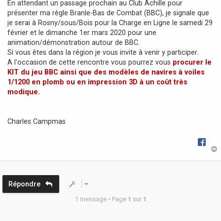
En attendant un passage prochain au Club Achille pour
g
présenter ma règle Branle-Bas de Combat (BBC), je signale que
e
je serai à Rosny/sous/Bois pour la Charge en Ligne le samedi 29
février et le dimanche 1er mars 2020 pour une
animation/démonstration autour de BBC.
Si vous êtes dans la région je vous invite à venir y participer.
A l'occasion de cette rencontre vous pourrez vous
procurer le
KIT du jeu BBC ainsi que des modèles de navires à voiles
1/1200 en plomb ou en impression 3D à un coût très
modique.
Charles Campmas
t
Répondre
1 message • Page
1
sur
1