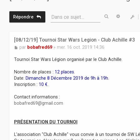
Rechercher
Recherc
Dans ce sujet…
Répondre
[08/12/19] Tournoi Star Wars Legion - Club Achille #3
M
par
bobafred69
»
mer. 16 oct. 2019 14:36
e
s
Tournoi Star Wars Légion organisé par le Club Achille.
s
a
Nombre de places :
12 places
.
g
Date:
Dimanche 8 Décembre 2019 de 9h à 19h
.
e
Inscription :
10 €
.
Contact informations :
bobafred69@gmail.com
PRÉSENTATION DU TOURNOI
L'association "Club Achille" vous convie à un tournoi de SW Lé