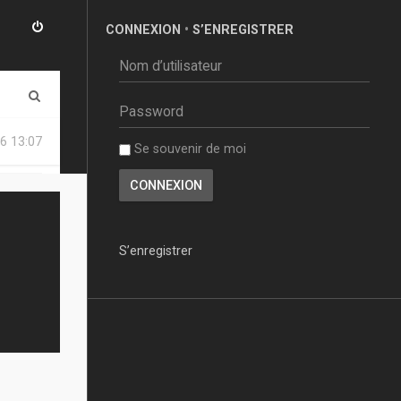
CONNEXION
•
S’ENREGISTRER
R
e
6 13:07
Se souvenir de moi
c
h
e
r
S’enregistrer
c
h
e
r