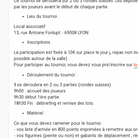
Ce tournoi se déroulera sur 2 ou 3 rondes suisses. Les déploie
par les joueurs avant le début de chaque partie.
Lieu du tournoi :
Local associatif
13, rue Antoine Fonlupt - 69008 LYON
Inscriptions :
La participation est fixée à 10€ sur place le jour j, repas non in
possible autour de la salle).
Pour participer au tournoi, vous devez vous pré/inscrire sur
la
Déroulement du tournoi :
Il se déroulera en 2 ou 3 parties (rondes suisses)
9h00 : accueil des joueurs
9h30 début 1ère partie
18h30 Fin : débriefing et remise des lots.
Matériel :
Ce que vous devez ramener pour le tournoi :
- vos liste d'armée en 800 points imprimées à remettre aux or
- vos figurines (peinte ou non) et gabarits de déplacement , règ