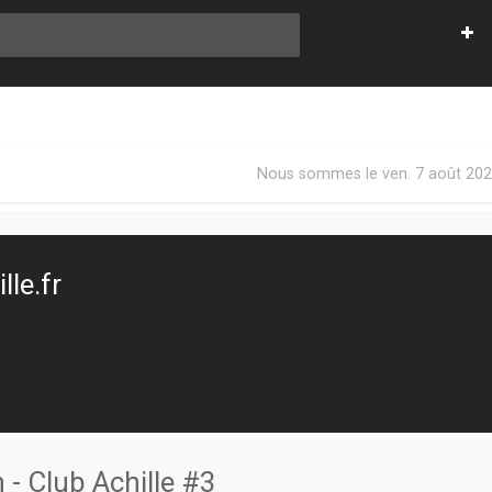
Nous sommes le ven. 7 août 202
le.fr
- Club Achille #3