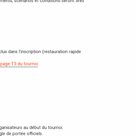
ments, scénarios et conditions seront tirés
clus dans l'inscription (restauration rapide
 page T3 du tournoi
.
ganisateurs au début du tournoi.
le de portée officiels.