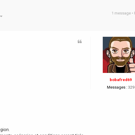
1 message •
he avancée
bobafred69
Messages :
329
gion.