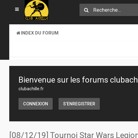
INDEX DU FORUM
CLUB ACHILLE
TOURNOIS ET EVENEMENTS
Bienvenue sur les forums clubachil
clubachille.fr
CONNEXION
S’ENREGISTRER
[08/12/19] Tournoi Star Wars Legion 