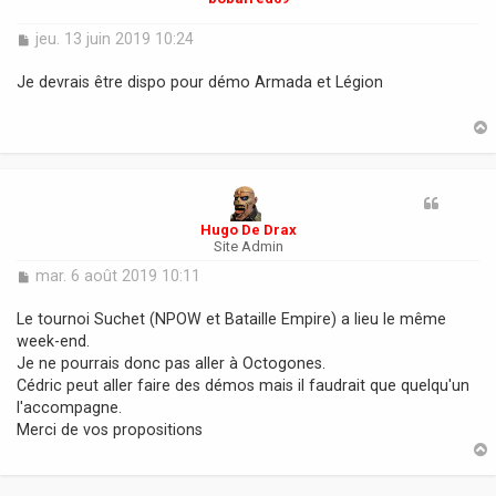
M
jeu. 13 juin 2019 10:24
e
s
Je devrais être dispo pour démo Armada et Légion
s
a
g
e
t
Hugo De Drax
Site Admin
M
mar. 6 août 2019 10:11
e
s
Le tournoi Suchet (NPOW et Bataille Empire) a lieu le même
s
week-end.
a
Je ne pourrais donc pas aller à Octogones.
g
Cédric peut aller faire des démos mais il faudrait que quelqu'un
e
l'accompagne.
Merci de vos propositions
t