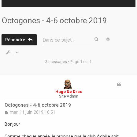
r
Octogones - 4-6 octobre 2019
Rechercher
Recherche 
Dans ce sujet…
Répondre
3 messages • Page
1
sur
1
Hugo De Drax
Site Admin
Octogones - 4-6 octobre 2019
M
mar. 11 juin 2019 10:51
e
s
Bonjour
s
a
Comme chaque année, je propose que le club Achille soit