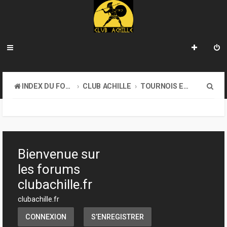
R
INDEX DU FORUM
CLUB ACHILLE
TOURNOIS ET EVENEMENTS
e
c
h
e
Bienvenue sur
r
les forums
c
clubachille.fr
h
clubachille.fr
e
CONNEXION
S’ENREGISTRER