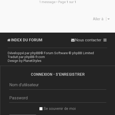
1 message • Page
1
sur
1
Aller à
INDEX DU FORUM
Nous contacter
Développé par
phpBB
® Forum Software © phpBB Limited
Traduit par
phpBB-fr.com
Design by
PlanetStyles
CONNEXION
•
S’ENREGISTRER
Se souvenir de moi