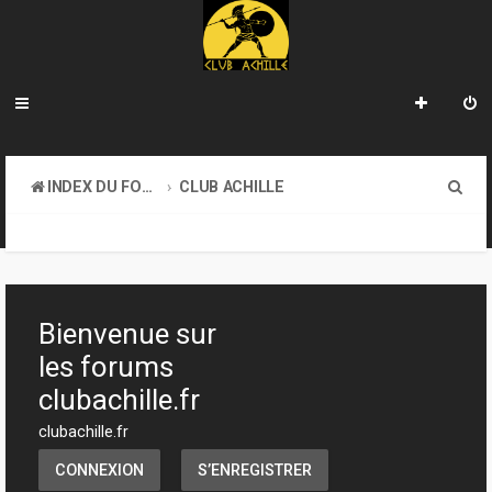
R
INDEX DU FORUM
CLUB ACHILLE
e
TOURNOIS ET EVENEMENTS
c
h
e
Bienvenue sur
r
les forums
c
clubachille.fr
h
clubachille.fr
e
CONNEXION
S’ENREGISTRER