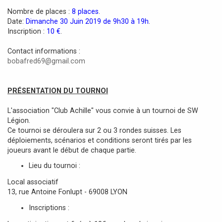
a
Nombre de places :
8 places
.
g
Date:
Dimanche 30 Juin 2019 de 9h30 à 19h
.
e
Inscription :
10 €
.
Contact informations :
bobafred69@gmail.com
PRÉSENTATION DU TOURNOI
L'association "Club Achille" vous convie à un tournoi de SW
Légion.
Ce tournoi se déroulera sur 2 ou 3 rondes suisses. Les
déploiements, scénarios et conditions seront tirés par les
joueurs avant le début de chaque partie.
Lieu du tournoi :
Local associatif
13, rue Antoine Fonlupt - 69008 LYON
Inscriptions :