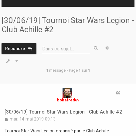
r
[30/06/19] Tournoi Star Wars Legion -
Club Achille #2
Rechercher
Recherche 
Dans ce sujet…
Répondre
1 message • Page
1
sur
1
bobafred69
[30/06/19] Tournoi Star Wars Legion - Club Achille #2
M
mar. 14 mai 2019 09:13
e
s
Tournoi Star Wars Légion organisé par le Club Achille.
s