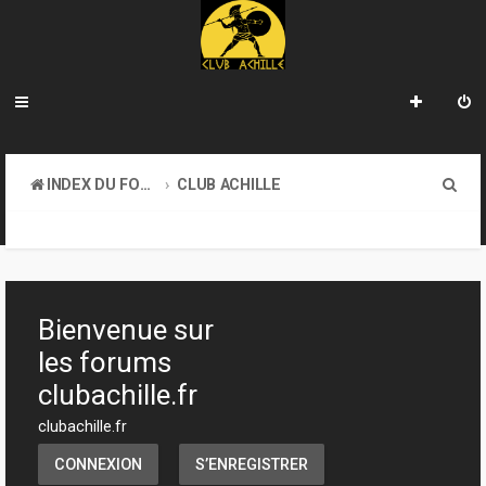
R
INDEX DU FORUM
CLUB ACHILLE
e
TOURNOIS ET EVENEMENTS
c
h
e
Bienvenue sur
r
les forums
c
clubachille.fr
h
clubachille.fr
e
CONNEXION
S’ENREGISTRER