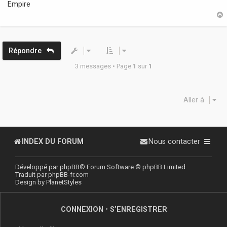
Empire
a
g
e
t
Répondre
3 messages • Page
1
sur
1
Aller à
INDEX DU FORUM
Nous contacter
Développé par
phpBB
® Forum Software © phpBB Limited
Traduit par
phpBB-fr.com
Design by
PlanetStyles
CONNEXION
•
S’ENREGISTRER