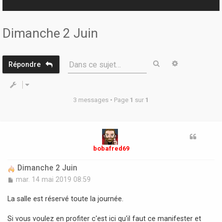
r
Dimanche 2 Juin
Rechercher
Recherche 
Dans ce sujet…
Répondre
3 messages • Page
1
sur
1
bobafred69
Dimanche 2 Juin
M
mar. 14 mai 2019 08:59
e
s
La salle est réservé toute la journée.
s
a
Si vous voulez en profiter c'est ici qu'il faut ce manifester et
g