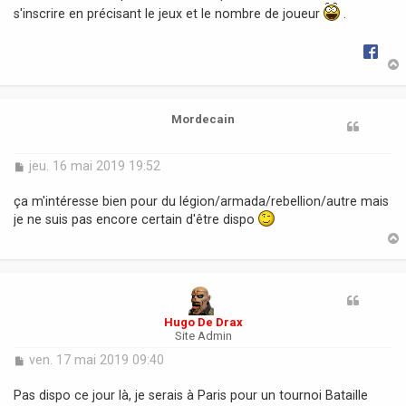
s'inscrire en précisant le jeux et le nombre de joueur
e
.
t
Mordecain
M
jeu. 16 mai 2019 19:52
e
s
ça m'intéresse bien pour du légion/armada/rebellion/autre mais
s
je ne suis pas encore certain d'être dispo
a
g
e
t
Hugo De Drax
Site Admin
M
ven. 17 mai 2019 09:40
e
s
Pas dispo ce jour là, je serais à Paris pour un tournoi Bataille
s