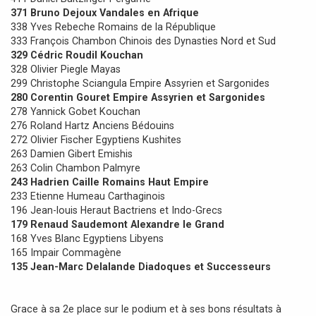
g
371 Bruno Dejoux Vandales en Afrique
e
338 Yves Rebeche Romains de la République
333 François Chambon Chinois des Dynasties Nord et Sud
329 Cédric Roudil Kouchan
328 Olivier Piegle Mayas
299 Christophe Sciangula Empire Assyrien et Sargonides
280 Corentin Gouret Empire Assyrien et Sargonides
278 Yannick Gobet Kouchan
276 Roland Hartz Anciens Bédouins
272 Olivier Fischer Egyptiens Kushites
263 Damien Gibert Emishis
263 Colin Chambon Palmyre
243 Hadrien Caille Romains Haut Empire
233 Etienne Humeau Carthaginois
196 Jean-louis Heraut Bactriens et Indo-Grecs
179 Renaud Saudemont Alexandre le Grand
168 Yves Blanc Egyptiens Libyens
165 Impair Commagène
135 Jean-Marc Delalande Diadoques et Successeurs
Grace à sa 2e place sur le podium et à ses bons résultats à