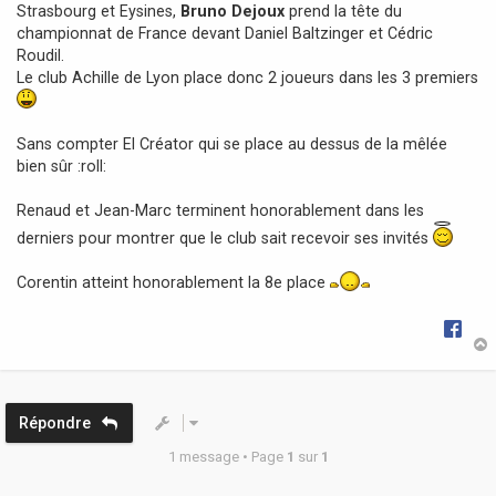
Strasbourg et Eysines,
Bruno Dejoux
prend la tête du
championnat de France devant Daniel Baltzinger et Cédric
Roudil.
Le club Achille de Lyon place donc 2 joueurs dans les 3 premiers
Sans compter El Créator qui se place au dessus de la mêlée
bien sûr :roll:
Renaud et Jean-Marc terminent honorablement dans les
derniers pour montrer que le club sait recevoir ses invités
Corentin atteint honorablement la 8e place
t
Répondre
1 message • Page
1
sur
1