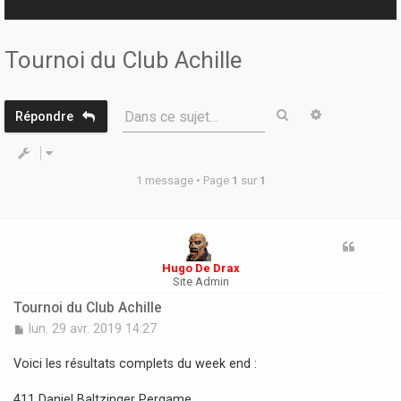
r
Tournoi du Club Achille
Rechercher
Recherche 
Dans ce sujet…
Répondre
1 message • Page
1
sur
1
Hugo De Drax
Site Admin
Tournoi du Club Achille
M
lun. 29 avr. 2019 14:27
e
s
Voici les résultats complets du week end :
s
a
411 Daniel Baltzinger Pergame