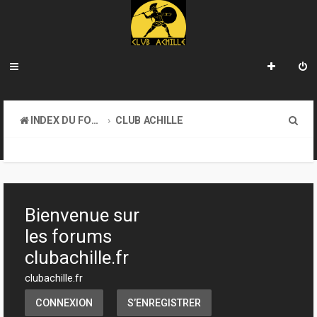
R
INDEX DU FORUM
CLUB ACHILLE
e
TOURNOIS ET EVENEMENTS
c
h
e
Bienvenue sur
r
les forums
c
clubachille.fr
h
clubachille.fr
e
CONNEXION
S’ENREGISTRER