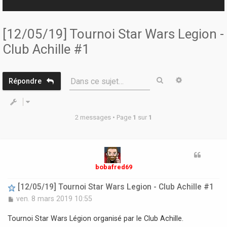
r
[12/05/19] Tournoi Star Wars Legion -
Club Achille #1
Rechercher
Recherche 
Dans ce sujet…
Répondre
2 messages • Page
1
sur
1
bobafred69
[12/05/19] Tournoi Star Wars Legion - Club Achille #1
M
ven. 8 mars 2019 10:55
e
s
Tournoi Star Wars Légion organisé par le Club Achille.
s