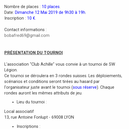
a
Nombre de places :
10 places
.
g
Date:
Dimanche 12 Mai 2019 de 9h30 à 19h
.
e
Inscription :
10 €
.
Contact informations :
bobafred69@gmail.com
PRÉSENTATION DU TOURNOI
L'association "Club Achille" vous convie à un tournoi de SW
Légion.
Ce tournoi se déroulera en 3 rondes suisses. Les déploiements,
scénarios et conditions seront tirées au hasard par
l'organisateur juste avant le tournoi (
sous réserve
). Chaque
rondes auront les mêmes attributs de jeu.
Lieu du tournoi :
Local associatif
13, rue Antoine Fonlupt - 69008 LYON
Inscriptions :