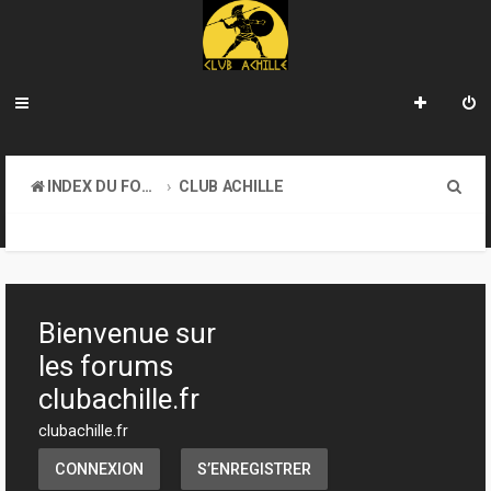
R
INDEX DU FORUM
CLUB ACHILLE
e
TOURNOIS ET EVENEMENTS
c
h
e
Bienvenue sur
r
les forums
c
clubachille.fr
h
clubachille.fr
e
CONNEXION
S’ENREGISTRER