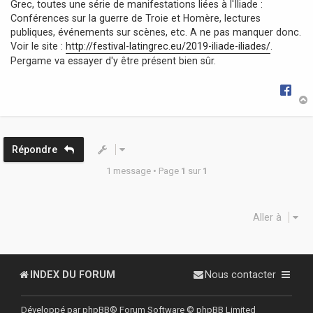
Grec, toutes une série de manifestations liées à l'Iliade :
g
Conférences sur la guerre de Troie et Homère, lectures
e
publiques, événements sur scènes, etc. A ne pas manquer donc.
Voir le site :
http://festival-latingrec.eu/2019-iliade-iliades/
.
Pergame va essayer d'y être présent bien sûr.
t
Répondre
1 message • Page
1
sur
1
Aller à
INDEX DU FORUM
Nous contacter
Développé par
phpBB
® Forum Software © phpBB Limited