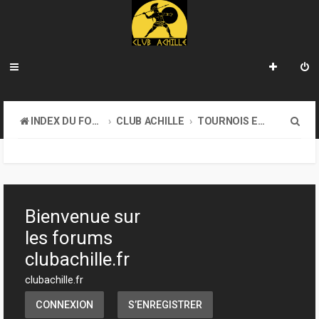
R
INDEX DU FORUM
CLUB ACHILLE
TOURNOIS ET EVENEMENTS
e
c
h
e
Bienvenue sur
r
les forums
c
clubachille.fr
h
clubachille.fr
e
CONNEXION
S’ENREGISTRER