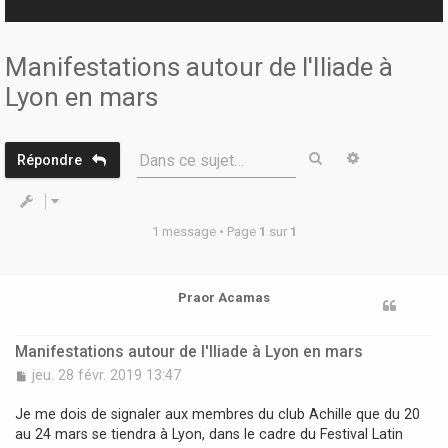
r
Manifestations autour de l'Iliade à
Lyon en mars
Rechercher
Recherche 
Dans ce sujet…
Répondre
1 message • Page
1
sur
1
Praor Acamas
Manifestations autour de l'Iliade à Lyon en mars
M
jeu. 28 févr. 2019 13:47
e
s
Je me dois de signaler aux membres du club Achille que du 20
s
au 24 mars se tiendra à Lyon, dans le cadre du Festival Latin
a