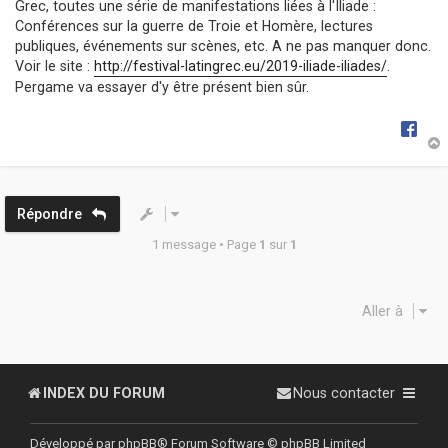
Grec, toutes une série de manifestations liées à l'Iliade :
g
Conférences sur la guerre de Troie et Homère, lectures
e
publiques, événements sur scènes, etc. A ne pas manquer donc.
Voir le site :
http://festival-latingrec.eu/2019-iliade-iliades/
.
Pergame va essayer d'y être présent bien sûr.
t
Répondre
1 message • Page
1
sur
1
Aller à
INDEX DU FORUM
Nous contacter
Développé par
phpBB
® Forum Software © phpBB Limited