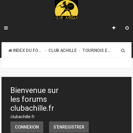
R
INDEX DU FORUM
CLUB ACHILLE
TOURNOIS ET EVENEMENTS
e
c
h
e
Bienvenue sur
r
les forums
c
clubachille.fr
h
clubachille.fr
e
CONNEXION
S’ENREGISTRER