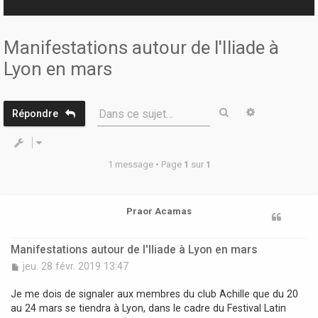
r
Manifestations autour de l'Iliade à
Lyon en mars
Rechercher
Recherche 
Dans ce sujet…
Répondre
1 message • Page
1
sur
1
Praor Acamas
Manifestations autour de l'Iliade à Lyon en mars
M
jeu. 28 févr. 2019 13:47
e
s
Je me dois de signaler aux membres du club Achille que du 20
s
au 24 mars se tiendra à Lyon, dans le cadre du Festival Latin
a