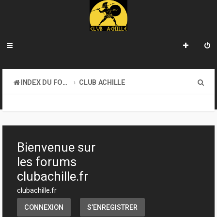
R
INDEX DU FORUM
CLUB ACHILLE
e
TOURNOIS ET EVENEMENTS
c
h
e
Bienvenue sur
r
les forums
c
clubachille.fr
h
clubachille.fr
e
CONNEXION
S’ENREGISTRER