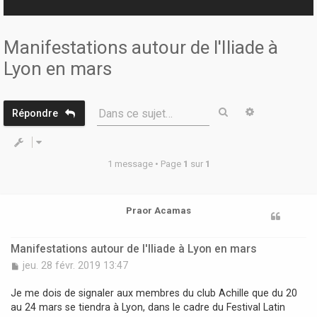
r
Manifestations autour de l'Iliade à
Lyon en mars
Rechercher
Recherche 
Dans ce sujet…
Répondre
1 message • Page
1
sur
1
Praor Acamas
Manifestations autour de l'Iliade à Lyon en mars
M
jeu. 28 févr. 2019 13:47
e
s
Je me dois de signaler aux membres du club Achille que du 20
s
au 24 mars se tiendra à Lyon, dans le cadre du Festival Latin
a