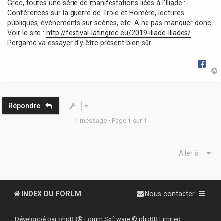
Grec, toutes une série de manifestations liées à l'Iliade :
g
Conférences sur la guerre de Troie et Homère, lectures
e
publiques, événements sur scènes, etc. A ne pas manquer donc.
Voir le site :
http://festival-latingrec.eu/2019-iliade-iliades/
.
Pergame va essayer d'y être présent bien sûr.
t
Répondre
1 message • Page
1
sur
1
Aller à
INDEX DU FORUM
Nous contacter
Développé par
phpBB
® Forum Software © phpBB Limited