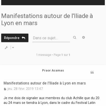
r
Manifestations autour de l'Iliade à
Lyon en mars
Rechercher
Recherche 
Dans ce sujet…
Répondre
1 message • Page
1
sur
1
Praor Acamas
Manifestations autour de l'Iliade à Lyon en mars
M
jeu. 28 févr. 2019 13:47
e
s
Je me dois de signaler aux membres du club Achille que du 20
s
au 24 mars se tiendra à Lyon, dans le cadre du Festival Latin
a