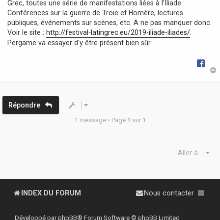
Grec, toutes une série de manifestations liées à l'Iliade :
g
Conférences sur la guerre de Troie et Homère, lectures
e
publiques, événements sur scènes, etc. A ne pas manquer donc.
Voir le site :
http://festival-latingrec.eu/2019-iliade-iliades/
.
Pergame va essayer d'y être présent bien sûr.
t
Répondre
1 message • Page
1
sur
1
Aller à
INDEX DU FORUM
Nous contacter
Développé par
phpBB
® Forum Software © phpBB Limited