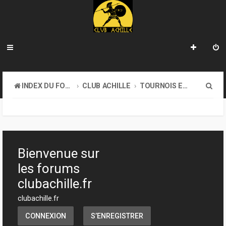
R
INDEX DU FORUM
CLUB ACHILLE
TOURNOIS ET EVENEMENTS
e
c
h
e
Bienvenue sur
r
les forums
c
clubachille.fr
h
clubachille.fr
e
CONNEXION
S’ENREGISTRER