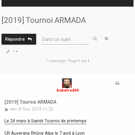
r
[2019] Tournoi ARMADA
Rechercher
Recherche 
Dans ce sujet…
Répondre
1 message • Page
1
sur
1
bobafred69
[2019] Tournoi ARMADA
M
ven. 8 févr. 2019 11:25
e
s
Le 24 mars à Sainté Tournoi de printemps
s
a
CR Auvergne Rhône Alpe le 7 avril à Lyon
g