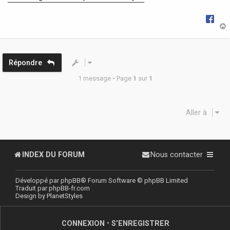
e
t
Répondre
1 message • Page
1
sur
1
Aller à
INDEX DU FORUM
Nous contacter
Développé par
phpBB
® Forum Software © phpBB Limited
Traduit par
phpBB-fr.com
Design by
PlanetStyles
CONNEXION
•
S’ENREGISTRER