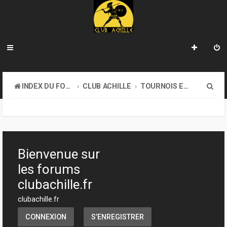
R
INDEX DU FORUM
CLUB ACHILLE
TOURNOIS ET EVENEMENTS
e
c
h
e
Bienvenue sur
r
les forums
c
clubachille.fr
h
clubachille.fr
e
CONNEXION
S’ENREGISTRER