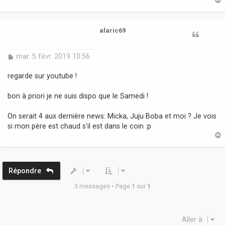
e
t
alaric69
M
mar. 5 févr. 2019 10:56
e
s
regarde sur youtube !
s
a
bon à priori je ne suis dispo que le Samedi !
g
e
On serait 4 aux dernière news: Micka, Juju Boba et moi ? Je vois
si mon père est chaud s'il est dans le coin :p
t
Répondre
3 messages • Page
1
sur
1
Aller à