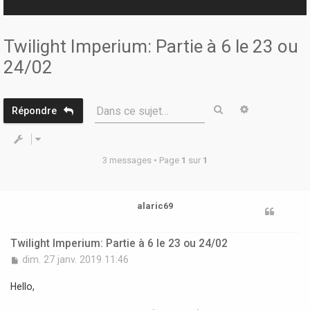
r
Twilight Imperium: Partie à 6 le 23 ou
24/02
Rechercher
Recherche 
Dans ce sujet…
Répondre
3 messages • Page
1
sur
1
alaric69
Twilight Imperium: Partie à 6 le 23 ou 24/02
M
dim. 27 janv. 2019 11:46
e
s
Hello,
s
a