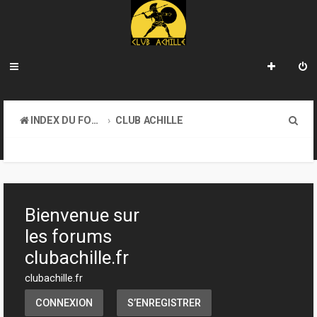
R
INDEX DU FORUM
CLUB ACHILLE
e
TOURNOIS ET EVENEMENTS
c
h
e
Bienvenue sur
r
les forums
c
clubachille.fr
h
clubachille.fr
e
CONNEXION
S’ENREGISTRER