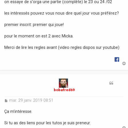
on essaye de s'orga une partie (complète) le 23 ou 24 /02
g
e
les intéressés pouvez vous nous dire quel jour vous préférez?
premier inscrit: premier qui joue!
pour le moment on est 2 avec Micka.
Merci de lire les regles avant (video regles dispos sur youtube)
t
bobafred69
M
mar. 29 janv. 2019 08:51
e
s
Ça m’intéresse.
s
a
Si tu as des liens pour les tutos je suis preneur.
g