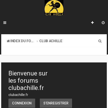
R
INDEX DU FORUM
CLUB ACHILLE
e
TOURNOIS ET EVENEMENTS
c
h
e
Bienvenue sur
r
les forums
c
clubachille.fr
h
clubachille.fr
e
CONNEXION
S’ENREGISTRER