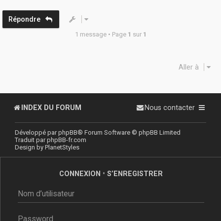
t
Répondre
1 message • Page
1
sur
1
Aller à
INDEX DU FORUM
Nous contacter
Développé par
phpBB
® Forum Software © phpBB Limited
Traduit par
phpBB-fr.com
Design by
PlanetStyles
CONNEXION
•
S’ENREGISTRER