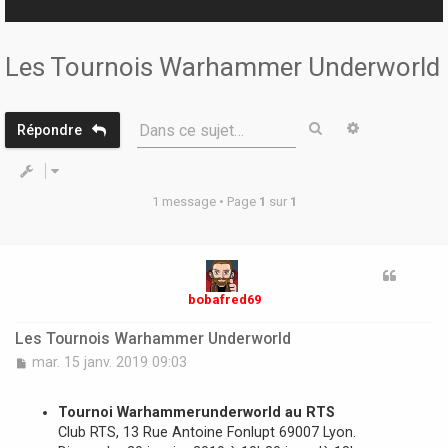
r
Les Tournois Warhammer Underworld
Rechercher
Recherche 
Dans ce sujet…
Répondre
1 message • Page
1
sur
1
bobafred69
Les Tournois Warhammer Underworld
M
mar. 15 janv. 2019 09:03
e
s
s
Tournoi Warhammerunderworld au RTS
a
Club RTS, 13 Rue Antoine Fonlupt 69007 Lyon.
g