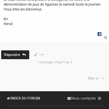
g
démonstration de jeux de figurines le samedi toute la journée.
e
Vous êtes les bienvenus.
A+
Hervé
t
Répondre
1 message • Page
1
sur
1
Aller à
INDEX DU FORUM
Nous contacter