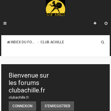
R
INDEX DU FORUM
CLUB ACHILLE
e
TOURNOIS ET EVENEMENTS
c
h
e
Bienvenue sur
r
les forums
c
clubachille.fr
h
clubachille.fr
e
CONNEXION
S’ENREGISTRER