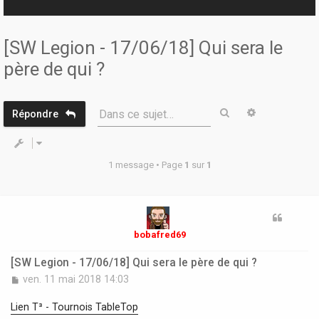
r
[SW Legion - 17/06/18] Qui sera le
père de qui ?
Rechercher
Recherche 
Dans ce sujet…
Répondre
1 message • Page
1
sur
1
bobafred69
[SW Legion - 17/06/18] Qui sera le père de qui ?
M
ven. 11 mai 2018 14:03
e
s
Lien T³ - Tournois TableTop
s