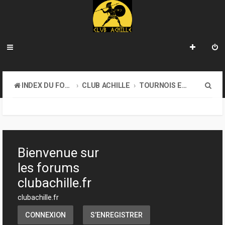
R
INDEX DU FORUM
CLUB ACHILLE
TOURNOIS ET EVENEMENTS
e
c
h
e
Bienvenue sur
r
les forums
c
clubachille.fr
h
clubachille.fr
e
CONNEXION
S’ENREGISTRER