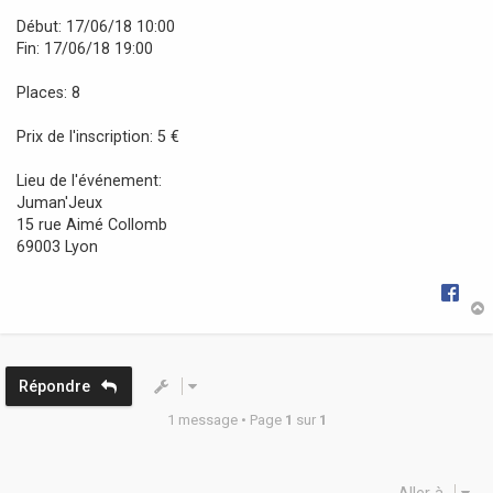
a
Début: 17/06/18 10:00
g
Fin: 17/06/18 19:00
e
Places: 8
Prix de l'inscription: 5 €
Lieu de l'événement:
Juman'Jeux
15 rue Aimé Collomb
69003 Lyon
t
Répondre
1 message • Page
1
sur
1
Aller à