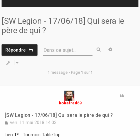
r
[SW Legion - 17/06/18] Qui sera le
père de qui ?
Rechercher
Recherche 
Dans ce sujet…
Répondre
1 message • Page
1
sur
1
bobafred69
[SW Legion - 17/06/18] Qui sera le père de qui ?
M
ven. 11 mai 2018 14:03
e
s
Lien T³ - Tournois TableTop
s