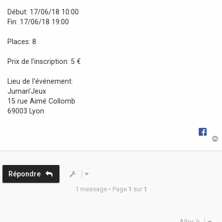
a
Début: 17/06/18 10:00
g
Fin: 17/06/18 19:00
e
Places: 8
Prix de l'inscription: 5 €
Lieu de l'événement:
Juman'Jeux
15 rue Aimé Collomb
69003 Lyon
t
Répondre
1 message • Page
1
sur
1
Aller à