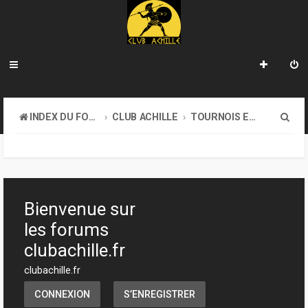
R
INDEX DU FORUM
CLUB ACHILLE
TOURNOIS ET EVENEMENTS
e
c
h
e
Bienvenue sur
r
les forums
c
clubachille.fr
h
clubachille.fr
e
CONNEXION
S’ENREGISTRER