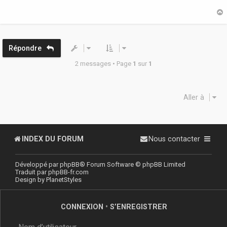
a
g
e
t
Répondre
2 messages • Page
1
sur
1
Aller à
INDEX DU FORUM
Nous contacter
Développé par
phpBB
® Forum Software © phpBB Limited
Traduit par
phpBB-fr.com
Design by
PlanetStyles
CONNEXION
•
S’ENREGISTRER