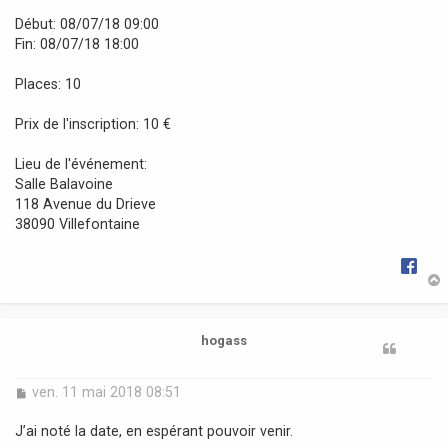
a
Début: 08/07/18 09:00
g
Fin: 08/07/18 18:00
e
Places: 10
Prix de l'inscription: 10 €
Lieu de l'événement:
Salle Balavoine
118 Avenue du Drieve
38090 Villefontaine
t
hogass
M
ven. 11 mai 2018 08:51
e
s
J’ai noté la date, en espérant pouvoir venir.
s