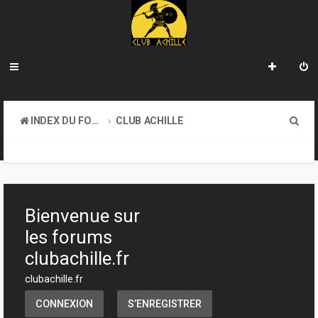
R
INDEX DU FORUM
CLUB ACHILLE
e
TOURNOIS ET EVENEMENTS
c
h
e
Bienvenue sur
r
les forums
c
clubachille.fr
h
clubachille.fr
e
CONNEXION
S’ENREGISTRER