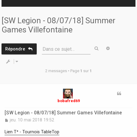
r
[SW Legion - 08/07/18] Summer
Games Villefontaine
Rechercher
Recherche 
Dans ce sujet…
Répondre
2 messages • Page
1
sur
1
bobafred69
[SW Legion - 08/07/18] Summer Games Villefontaine
M
jeu. 10 mai 2018 19:52
e
s
Lien T³ - Tournois TableTop
s