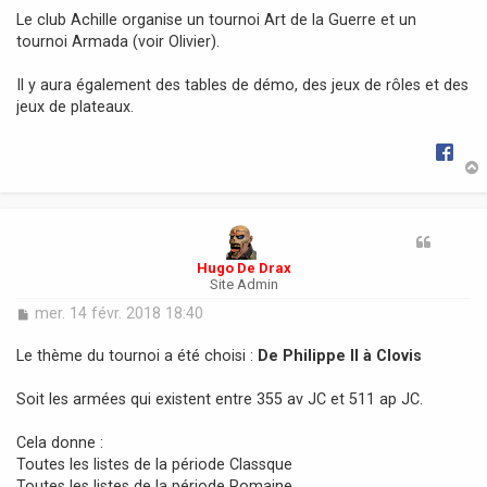
g
Le club Achille organise un tournoi Art de la Guerre et un
e
tournoi Armada (voir Olivier).
Il y aura également des tables de démo, des jeux de rôles et des
jeux de plateaux.
t
Hugo De Drax
Site Admin
M
mer. 14 févr. 2018 18:40
e
s
Le thème du tournoi a été choisi :
De Philippe II à Clovis
s
a
Soit les armées qui existent entre 355 av JC et 511 ap JC.
g
e
Cela donne :
Toutes les listes de la période Classque
Toutes les listes de la période Romaine