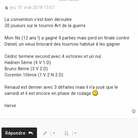
M
jeu. 31 mai 2018 15:07
e
s
La convention s'est bien déroulée.
s
20 joueurs sur le tournoi Art de la guerre
a
g
Mon fils (12 ans !) a gagné 4 parties mais perd en finale contre
e
Daniel, un vieux briscard des tournois habitué à les gagner.
Cédric termine second avec 4 victoires et un nul
Hadrien 5ème (4 V 1 D)
Bruno 8ème (3 V 2 D)
Corentin 10ème (1 V 2 N 2 D)
Renaud est dernier avec 3 défaites mais il n'a joué que le
samedi et il est encore en phase de rodage
Hervé
t
Répondre