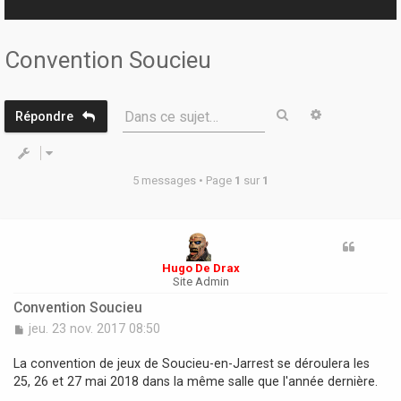
r
Convention Soucieu
Rechercher
Recherche 
Dans ce sujet…
Répondre
5 messages • Page
1
sur
1
Hugo De Drax
Site Admin
Convention Soucieu
M
jeu. 23 nov. 2017 08:50
e
s
La convention de jeux de Soucieu-en-Jarrest se déroulera les
s
25, 26 et 27 mai 2018 dans la même salle que l'année dernière.
a