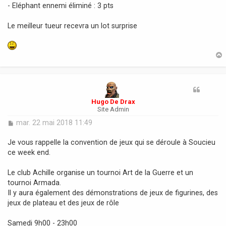
- Eléphant ennemi éliminé : 3 pts
Le meilleur tueur recevra un lot surprise
t
Hugo De Drax
Site Admin
M
mar. 22 mai 2018 11:49
e
s
Je vous rappelle la convention de jeux qui se déroule à Soucieu
s
ce week end.
a
g
Le club Achille organise un tournoi Art de la Guerre et un
e
tournoi Armada.
Il y aura également des démonstrations de jeux de figurines, des
jeux de plateau et des jeux de rôle
Samedi 9h00 - 23h00