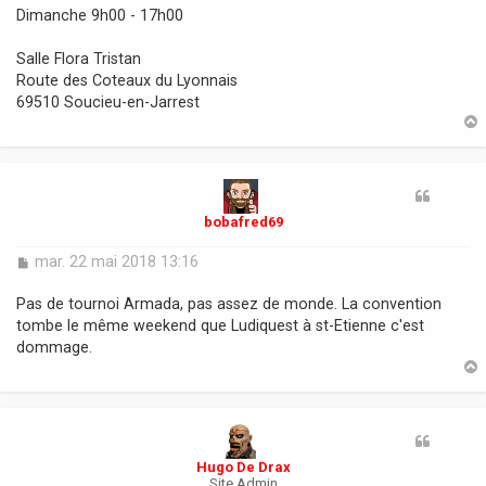
Dimanche 9h00 - 17h00
Salle Flora Tristan
Route des Coteaux du Lyonnais
69510 Soucieu-en-Jarrest
t
bobafred69
M
mar. 22 mai 2018 13:16
e
s
Pas de tournoi Armada, pas assez de monde. La convention
s
tombe le même weekend que Ludiquest à st-Etienne c'est
a
dommage.
g
e
t
Hugo De Drax
Site Admin