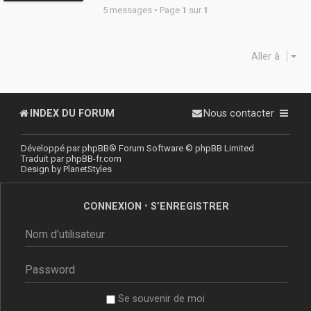
5 messages • Page
1
sur
1
Aller à
INDEX DU FORUM
Nous contacter
Développé par
phpBB
® Forum Software © phpBB Limited
Traduit par
phpBB-fr.com
Design by
PlanetStyles
CONNEXION
•
S’ENREGISTRER
Se souvenir de moi