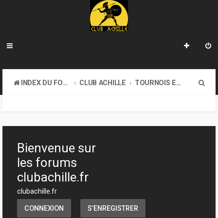
R
INDEX DU FORUM
CLUB ACHILLE
TOURNOIS ET EVENEMENTS
e
c
h
e
Bienvenue sur
r
les forums
c
clubachille.fr
h
clubachille.fr
e
CONNEXION
S’ENREGISTRER