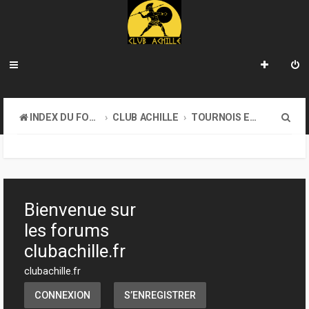
R
INDEX DU FORUM
CLUB ACHILLE
TOURNOIS ET EVENEMENTS
e
c
h
e
Bienvenue sur
r
les forums
c
clubachille.fr
h
clubachille.fr
e
CONNEXION
S’ENREGISTRER