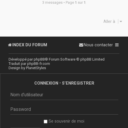
3 messages • Page
1
sur
1
Aller à
INDEX DU FORUM
Nous contacter
Développé par
phpBB
® Forum Software © phpBB Limited
Traduit par
phpBB-fr.com
Design by
PlanetStyles
CONNEXION
•
S’ENREGISTRER
Se souvenir de moi