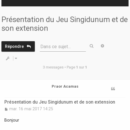
r
Présentation du Jeu Singidunum et de
son extension
Rechercher
Recherche 
Dans ce sujet…
Répondre
3 messages • Page
1
sur
1
Praor Acamas
Présentation du Jeu Singidunum et de son extension
M
mar. 16 mai 2017 14:25
e
s
Bonjour
s
a