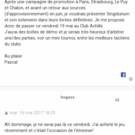
Après une campagne de promotion à Paris, Strasbourg, Le Puy
g
et Chalon, et avant un retour aux sources
e
(d'approvisionnement) en juin, je voudrais présenter Singidunum
et son extension dans leurs livrées définitives. Je me propose
donc de passer ce vendredi 19 mai au Club Achille.
J'aurai des boîtes de démo et je serais très heureux d'arbitrer
une/des parties, voir un mini tournoi, entre les meilleurs tactiens
du clubs.
Au plaisir
Pascal
t
hogass
M
mar. 16 mai 2017 18:33
e
s
Ah dommage, je ne serai pas là ce vendredi. J'ai acheté le jeu
s
récemment et c'était l'occasion de l'étrenner!
a