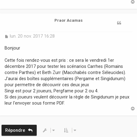
g
e
t
Praor Acamas
M
lun. 20 nov. 2017 16:28
e
s
Bonjour
s
a
Cette fois rendez-vous est pris : ce sera le vendredi 1er
g
décembre 2017 pour tester les scénarios Carrhes (Romains
e
contre Parthes) et Beth Zurr (Macchabés contre Séleucides).
J'aurai des boîtes supplémentaires (Pergame et Singidunum)
pour permettre de découvrir ces deux jeux
Singi est pour 2 joueurs, Pergfame pour 2 ou 4.
Si des joueurs veulent découvrir la règle de Singidunum je peux
leur l'envoyer sous forme PDF.
t
Répondre