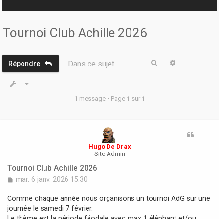
r
Tournoi Club Achille 2026
Rechercher
Recherche 
Dans ce sujet…
Répondre
1 message • Page
1
sur
1
Hugo De Drax
Site Admin
Tournoi Club Achille 2026
M
mar. 6 janv. 2026 15:30
e
s
Comme chaque année nous organisons un tournoi AdG sur une
s
journée le samedi 7 février.
a
Le thème est la période féodale avec max 1 éléphant et/ou