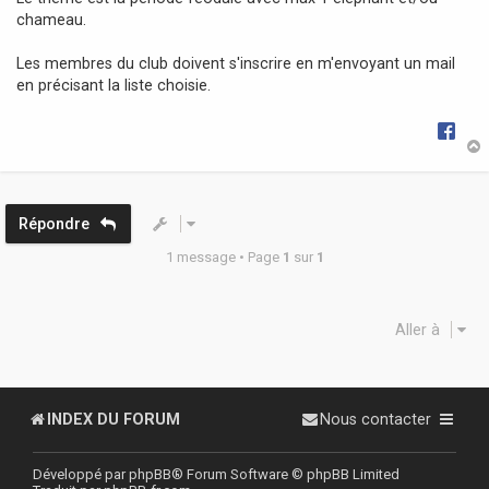
g
chameau.
e
Les membres du club doivent s'inscrire en m'envoyant un mail
en précisant la liste choisie.
t
Répondre
1 message • Page
1
sur
1
Aller à
INDEX DU FORUM
Nous contacter
Développé par
phpBB
® Forum Software © phpBB Limited