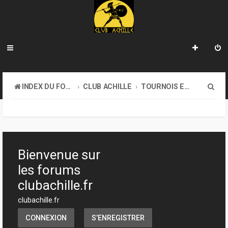
R
INDEX DU FORUM
CLUB ACHILLE
TOURNOIS ET EVENEMENTS
e
c
h
e
Bienvenue sur
r
les forums
c
clubachille.fr
h
clubachille.fr
e
CONNEXION
S’ENREGISTRER