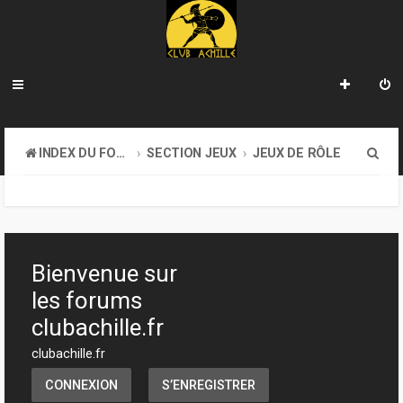
R
INDEX DU FORUM
SECTION JEUX
JEUX DE RÔLE
e
c
h
e
Bienvenue sur
r
les forums
c
clubachille.fr
h
clubachille.fr
e
CONNEXION
S’ENREGISTRER