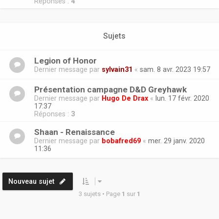
Réponses :
4
Sujets
Legion of Honor
Dernier message par
sylvain31
«
sam. 8 avr. 2023 19:57
Présentation campagne D&D Greyhawk
Dernier message par
Hugo De Drax
«
lun. 17 févr. 2020
17:37
Réponses :
3
Shaan - Renaissance
Dernier message par
bobafred69
«
mer. 29 janv. 2020
11:36
Nouveau sujet
3 sujets • Page
1
sur
1