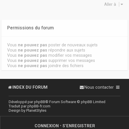
Aller à
Permissions du forum
Vous
ne pouvez pas
poster de nouveaux sujets
Vous
ne pouvez pas
répondre aux sujets
Vous
ne pouvez pas
modifier vos messages
Vous
ne pouvez pas
supprimer vos messages
Vous
ne pouvez pas
joindre des fichiers
INDEX DU FORUM
Nous contacter
Développé par
phpBB
® Forum Software © phpBB Limited
Traduit par
phpBB-fr.com
Design by
PlanetStyles
CONNEXION
•
S’ENREGISTRER