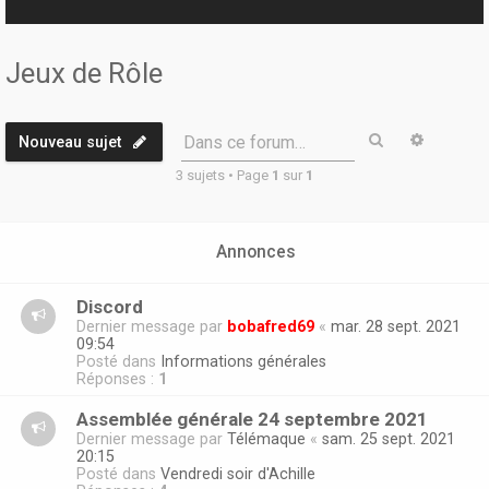
r
Jeux de Rôle
Rechercher
Recherc
Dans ce forum…
Nouveau sujet
3 sujets • Page
1
sur
1
Annonces
Discord
Dernier message par
bobafred69
«
mar. 28 sept. 2021
09:54
Posté dans
Informations générales
Réponses :
1
Assemblée générale 24 septembre 2021
Dernier message par
Télémaque
«
sam. 25 sept. 2021
20:15
Posté dans
Vendredi soir d'Achille