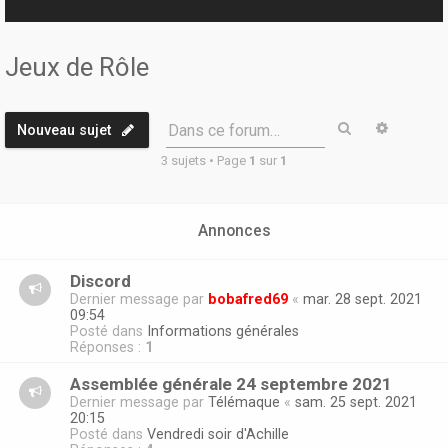
r
Jeux de Rôle
Rechercher
Recherc
Dans ce forum…
Nouveau sujet
3 sujets • Page
1
sur
1
Annonces
Discord
Dernier message par
bobafred69
«
mar. 28 sept. 2021
09:54
Posté dans
Informations générales
Réponses :
1
Assemblée générale 24 septembre 2021
Dernier message par
Télémaque
«
sam. 25 sept. 2021
20:15
Posté dans
Vendredi soir d'Achille