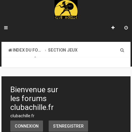
R
INDEX DU FORUM
SECTION JEUX
e
JEUX DE RÔLE
c
h
e
Bienvenue sur
r
les forums
c
clubachille.fr
h
clubachille.fr
e
CONNEXION
S’ENREGISTRER