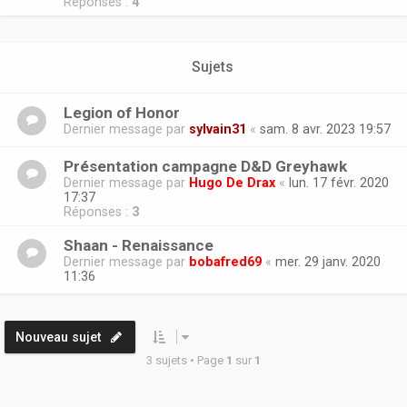
Réponses :
4
Sujets
Legion of Honor
Dernier message par
sylvain31
«
sam. 8 avr. 2023 19:57
Présentation campagne D&D Greyhawk
Dernier message par
Hugo De Drax
«
lun. 17 févr. 2020
17:37
Réponses :
3
Shaan - Renaissance
Dernier message par
bobafred69
«
mer. 29 janv. 2020
11:36
Nouveau sujet
3 sujets • Page
1
sur
1