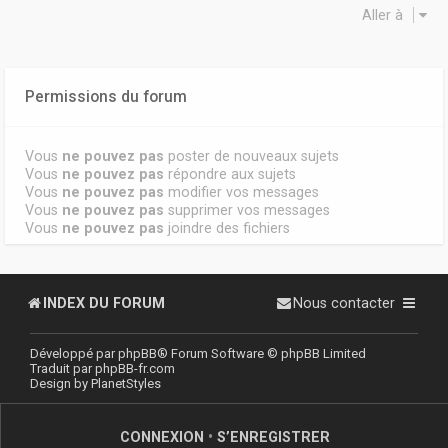
Aller à
Permissions du forum
Vous
ne pouvez pas
poster de nouveaux sujets
Vous
ne pouvez pas
répondre aux sujets
Vous
ne pouvez pas
modifier vos messages
Vous
ne pouvez pas
supprimer vos messages
Vous
ne pouvez pas
joindre des fichiers
INDEX DU FORUM
Nous contacter
Développé par
phpBB
® Forum Software © phpBB Limited
Traduit par
phpBB-fr.com
Design by
PlanetStyles
CONNEXION
•
S’ENREGISTRER