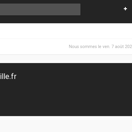
Nous sommes le ven. 7 août 202
le.fr