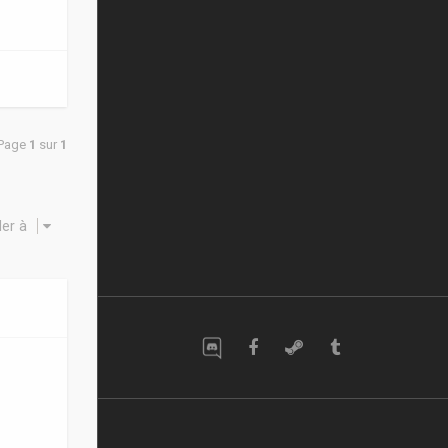
 Page
1
sur
1
ler à