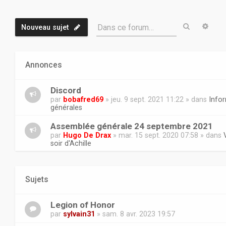
Recherch
Rech
Dans ce forum…
Nouveau sujet
Annonces
Discord
par
bobafred69
» jeu. 9 sept. 2021 11:22 » dans
Info
générales
Assemblée générale 24 septembre 2021
par
Hugo De Drax
» mar. 15 sept. 2020 07:58 » dans
soir d'Achille
Sujets
Legion of Honor
par
sylvain31
» sam. 8 avr. 2023 19:57