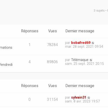
3 sujets •
er
erche avancée
Réponses
Vues
Dernier message
par
bobafred69
1
78284
mar. 28 sept. 2021 09:54
rmations
par
Télémaque
4
89806
sam. 25 sept. 2021 20:15
Vendredi
Réponses
Vues
Dernier message
par
sylvain31
0
31154
sam. 8 avr. 2023 19:57