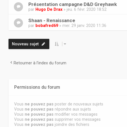
Présentation campagne D&D Greyhawk
par
Hugo De Drax
» jeu. 6 févr. 2020 18:52
Shaan - Renaissance
par
bobafred69
» mer. 29 janv. 2020 11:36
Nouveau sujet
Retourner à l’index du forum
Permissions du forum
Vous
ne pouvez pas
poster de nouveaux sujets
Vous
ne pouvez pas
répondre aux sujets
Vous
ne pouvez pas
modifier vos messages
Vous
ne pouvez pas
supprimer vos messages
Vous
ne pouvez pas
joindre des fichiers