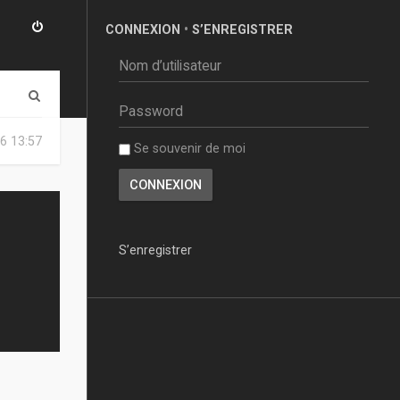
CONNEXION
•
S’ENREGISTRER
R
e
6 13:57
Se souvenir de moi
c
h
e
r
S’enregistrer
c
h
e
r