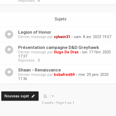
Réponses :
4
Sujets
Legion of Honor
Dernier message par
sylvain31
«
sam. 8 avr. 2023 19:57
Présentation campagne D&D Greyhawk
Dernier message par
Hugo De Drax
«
lun. 17 févr. 2020
17:37
Réponses :
3
Shaan - Renaissance
Dernier message par
bobafred69
«
mer. 29 janv. 2020
11:36
Nouveau sujet
3 sujets • Page
1
sur
1