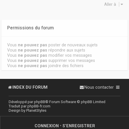
Aller à
Permissions du forum
Vous
ne pouvez pas
poster de nouveaux sujets
Vous
ne pouvez pas
répondre aux sujets
Vous
ne pouvez pas
modifier vos messages
Vous
ne pouvez pas
supprimer vos messages
Vous
ne pouvez pas
joindre des fichiers
INDEX DU FORUM
Nous contacter
Développé par
phpBB
® Forum Software © phpBB Limited
Traduit par
phpBB-fr.com
Design by
PlanetStyles
CONNEXION
•
S’ENREGISTRER