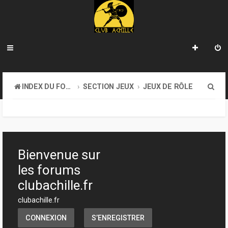
R
INDEX DU FORUM
SECTION JEUX
JEUX DE RÔLE
e
c
h
e
Bienvenue sur
r
les forums
c
clubachille.fr
h
clubachille.fr
e
CONNEXION
S’ENREGISTRER