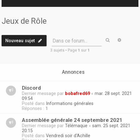
r
Jeux de Rôle
Rechercher
Recherc
Dans ce forum…
Nouveau sujet
3 sujets • Page
1
sur
1
Annonces
Discord
Dernier message par
bobafred69
«
mar. 28 sept. 2021
09:54
Posté dans
Informations générales
Réponses :
1
Assemblée générale 24 septembre 2021
Dernier message par
Télémaque
«
sam. 25 sept. 2021
20:15
Posté dans
Vendredi soir d'Achille