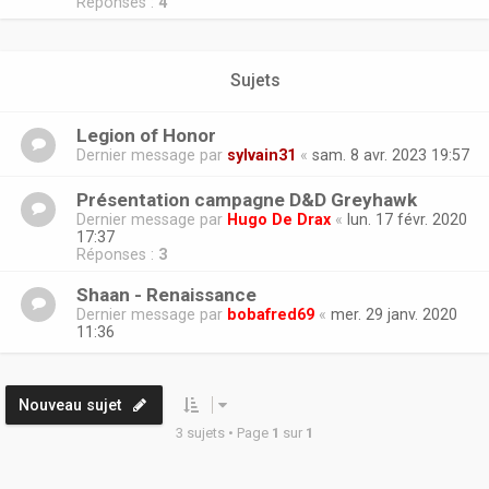
Réponses :
4
Sujets
Legion of Honor
Dernier message par
sylvain31
«
sam. 8 avr. 2023 19:57
Présentation campagne D&D Greyhawk
Dernier message par
Hugo De Drax
«
lun. 17 févr. 2020
17:37
Réponses :
3
Shaan - Renaissance
Dernier message par
bobafred69
«
mer. 29 janv. 2020
11:36
Nouveau sujet
3 sujets • Page
1
sur
1