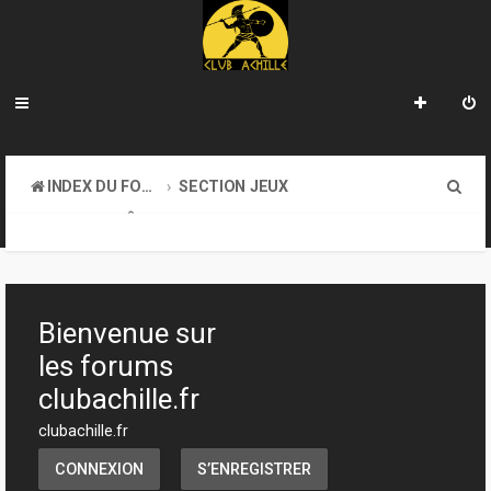
R
INDEX DU FORUM
SECTION JEUX
e
JEUX DE RÔLE
c
h
e
Bienvenue sur
r
les forums
c
clubachille.fr
h
clubachille.fr
e
CONNEXION
S’ENREGISTRER