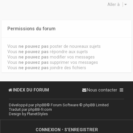
Aller à
Permissions du forum
Vous
ne pouvez pas
poster de nouveaux sujets
Vous
ne pouvez pas
répondre aux sujets
Vous
ne pouvez pas
modifier vos messages
Vous
ne pouvez pas
supprimer vos messages
Vous
ne pouvez pas
joindre des fichiers
INDEX DU FORUM
Nous contacter
Développé par
phpBB
® Forum Software © phpBB Limited
Traduit par
phpBB-fr.com
Design by
PlanetStyles
CONNEXION
•
S’ENREGISTRER