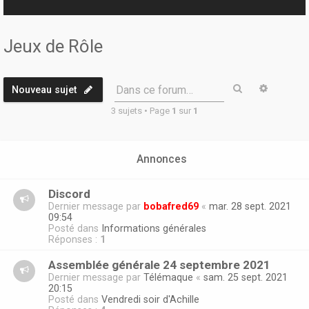
r
Jeux de Rôle
Rechercher
Recherc
Dans ce forum…
Nouveau sujet
3 sujets • Page
1
sur
1
Annonces
Discord
Dernier message par
bobafred69
«
mar. 28 sept. 2021
09:54
Posté dans
Informations générales
Réponses :
1
Assemblée générale 24 septembre 2021
Dernier message par
Télémaque
«
sam. 25 sept. 2021
20:15
Posté dans
Vendredi soir d'Achille