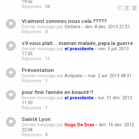
19:56
Réponses :
28
1
2
Vraiment sommes nous cela ?????
Dernier message par
Cerbere
«
dim. 8 déc. 2013 21:51
Réponses :
3
s'il vous plait... maman malade, papa la guerre
Dernier message par
el presidente
«
ven. 5 juil. 2013
17:35
Réponses :
11
Présentation
Dernier message par
Antipater
«
mar. 2 avr. 2013 08:31
Réponses :
1
pour finir l'année en beauté !!
Dernier message par
el presidente
«
lun. 31 déc. 2012
11:30
Réponses :
1
Sainté Lyon
Dernier message par
Hugo De Drax
«
dim. 16 déc. 2012
22:08
Réponses :
8