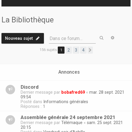
r
La Bibliothèque
Rechercher
Recherc
Dans ce forum…
Nouveau sujet
156 sujets
1
2
3
4
Suivante
Annonces
Discord
Dernier message par
bobafred69
«
mar. 28 sept. 2021
09:54
Posté dans
Informations générales
Réponses :
1
Assemblée générale 24 septembre 2021
Dernier message par
Télémaque
«
sam. 25 sept. 2021
20:15