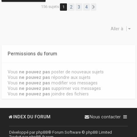
156 sujets
1
2
3
4
Suivante
Aller à
Permissions du forum
Vous
ne pouvez pas
poster de nouveaux sujets
Vous
ne pouvez pas
répondre aux sujets
Vous
ne pouvez pas
modifier vos messages
Vous
ne pouvez pas
supprimer vos messages
Vous
ne pouvez pas
joindre des fichiers
INDEX DU FORUM
Nous contacter
Développé par
phpBB
® Forum Software © phpBB Limited
Traduit par
phpBB-fr.com