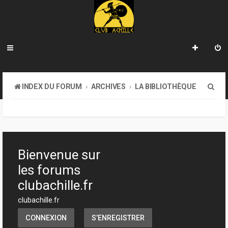
R
INDEX DU FORUM
ARCHIVES
LA BIBLIOTHÈQUE
e
c
h
e
Bienvenue sur
r
les forums
c
clubachille.fr
h
clubachille.fr
e
CONNEXION
S’ENREGISTRER