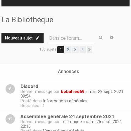
r
La Bibliothèque
Rechercher
Recherc
Dans ce forum…
Nouveau sujet
156 sujets
1
2
3
4
Suivante
Annonces
Discord
Dernier message par
bobafred69
«
mar. 28 sept. 2021
09:54
Posté dans
Informations générales
Réponses :
1
Assemblée générale 24 septembre 2021
Dernier message par
Télémaque
«
sam. 25 sept. 2021
20:15