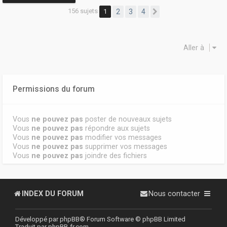
156 sujets
1
2
3
4
Suivante
Aller à
Permissions du forum
Vous
ne pouvez pas
poster de nouveaux sujets
Vous
ne pouvez pas
répondre aux sujets
Vous
ne pouvez pas
modifier vos messages
Vous
ne pouvez pas
supprimer vos messages
Vous
ne pouvez pas
joindre des fichiers
INDEX DU FORUM
Nous contacter
Développé par
phpBB
® Forum Software © phpBB Limited
Traduit par
phpBB-fr.com