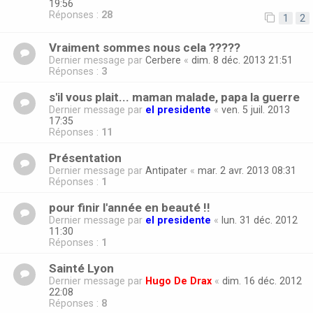
19:56
Réponses :
28
1
2
Vraiment sommes nous cela ?????
Dernier message par
Cerbere
«
dim. 8 déc. 2013 21:51
Réponses :
3
s'il vous plait... maman malade, papa la guerre
Dernier message par
el presidente
«
ven. 5 juil. 2013
17:35
Réponses :
11
Présentation
Dernier message par
Antipater
«
mar. 2 avr. 2013 08:31
Réponses :
1
pour finir l'année en beauté !!
Dernier message par
el presidente
«
lun. 31 déc. 2012
11:30
Réponses :
1
Sainté Lyon
Dernier message par
Hugo De Drax
«
dim. 16 déc. 2012
22:08
Réponses :
8