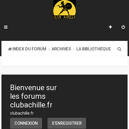
R
INDEX DU FORUM
ARCHIVES
LA BIBLIOTHÈQUE
e
c
h
e
Bienvenue sur
r
les forums
c
clubachille.fr
h
clubachille.fr
e
CONNEXION
S’ENREGISTRER