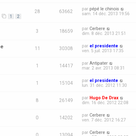
par
pépé le chinois
28
63662
sam. 14 déc. 2013 19:56
1
2
par
Cerbere
3
18659
dim. 8 déc. 2013 21:51
re
par
el presidente
11
30308
ven. 5 juil. 2013 17:35
par
Antipater
1
14417
mar. 2 avr. 2013 08:31
par
el presidente
1
15104
lun. 31 déc. 2012 11:30
par
Hugo De Drax
8
26149
dim. 16 déc. 2012 22:08
par
Cerbere
0
14202
ven. 7 déc. 2012 16:27
par
Cerbere
0
13094