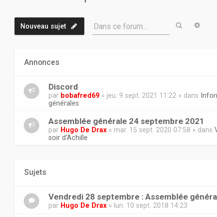
Recherch
Rech
Dans ce forum…
Nouveau sujet
Annonces
Discord
par
bobafred69
» jeu. 9 sept. 2021 11:22 » dans
Info
générales
Assemblée générale 24 septembre 2021
par
Hugo De Drax
» mar. 15 sept. 2020 07:58 » dans
soir d'Achille
Sujets
Vendredi 28 septembre : Assemblée généra
par
Hugo De Drax
» lun. 10 sept. 2018 14:23