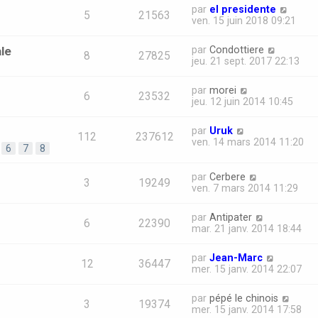
par
el presidente
5
21563
ven. 15 juin 2018 09:21
le
par
Condottiere
8
27825
jeu. 21 sept. 2017 22:13
par
morei
6
23532
jeu. 12 juin 2014 10:45
par
Uruk
112
237612
ven. 14 mars 2014 11:20
6
7
8
par
Cerbere
3
19249
ven. 7 mars 2014 11:29
par
Antipater
6
22390
mar. 21 janv. 2014 18:44
par
Jean-Marc
12
36447
mer. 15 janv. 2014 22:07
par
pépé le chinois
3
19374
mer. 15 janv. 2014 17:58