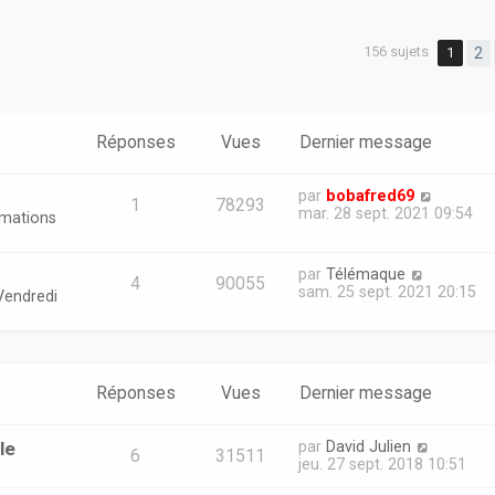
156 sujets
1
2
er
erche avancée
Réponses
Vues
Dernier message
par
bobafred69
1
78293
mar. 28 sept. 2021 09:54
rmations
par
Télémaque
4
90055
sam. 25 sept. 2021 20:15
Vendredi
Réponses
Vues
Dernier message
le
par
David Julien
6
31511
jeu. 27 sept. 2018 10:51