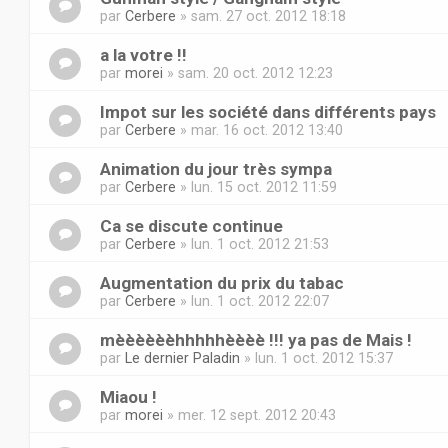
par
Cerbere
» sam. 27 oct. 2012 18:18
a la votre !!
par
morei
» sam. 20 oct. 2012 12:23
Impot sur les société dans différents pays
par
Cerbere
» mar. 16 oct. 2012 13:40
Animation du jour très sympa
par
Cerbere
» lun. 15 oct. 2012 11:59
Ca se discute continue
par
Cerbere
» lun. 1 oct. 2012 21:53
Augmentation du prix du tabac
par
Cerbere
» lun. 1 oct. 2012 22:07
mèèèèèèhhhhhèèèè !!! ya pas de Mais !
par
Le dernier Paladin
» lun. 1 oct. 2012 15:37
Miaou !
par
morei
» mer. 12 sept. 2012 20:43