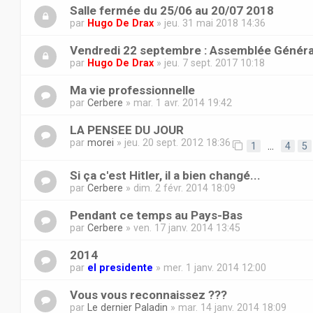
Salle fermée du 25/06 au 20/07 2018
par
Hugo De Drax
» jeu. 31 mai 2018 14:36
Vendredi 22 septembre : Assemblée Généra
par
Hugo De Drax
» jeu. 7 sept. 2017 10:18
Ma vie professionnelle
par
Cerbere
» mar. 1 avr. 2014 19:42
LA PENSEE DU JOUR
par
morei
» jeu. 20 sept. 2012 18:36
1
…
4
5
Si ça c'est Hitler, il a bien changé...
par
Cerbere
» dim. 2 févr. 2014 18:09
Pendant ce temps au Pays-Bas
par
Cerbere
» ven. 17 janv. 2014 13:45
2014
par
el presidente
» mer. 1 janv. 2014 12:00
Vous vous reconnaissez ???
par
Le dernier Paladin
» mar. 14 janv. 2014 18:09