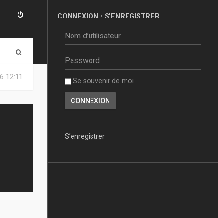
CONNEXION
•
S’ENREGISTRER
R
e
6 12:11
Se souvenir de moi
c
h
e
r
S’enregistrer
c
h
e
r