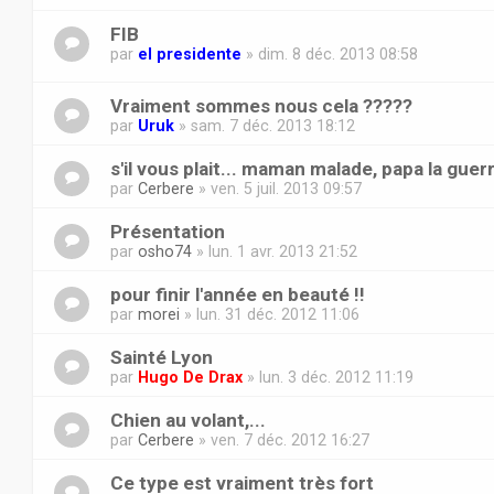
FIB
par
el presidente
» dim. 8 déc. 2013 08:58
Vraiment sommes nous cela ?????
par
Uruk
» sam. 7 déc. 2013 18:12
s'il vous plait... maman malade, papa la guer
par
Cerbere
» ven. 5 juil. 2013 09:57
Présentation
par
osho74
» lun. 1 avr. 2013 21:52
pour finir l'année en beauté !!
par
morei
» lun. 31 déc. 2012 11:06
Sainté Lyon
par
Hugo De Drax
» lun. 3 déc. 2012 11:19
Chien au volant,...
par
Cerbere
» ven. 7 déc. 2012 16:27
Ce type est vraiment très fort