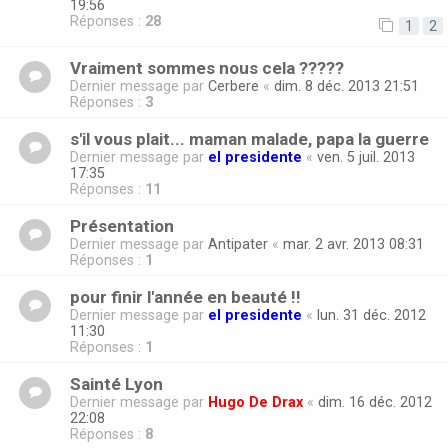
19:56
Réponses :
28
1
2
Vraiment sommes nous cela ?????
Dernier message par
Cerbere
«
dim. 8 déc. 2013 21:51
Réponses :
3
s'il vous plait... maman malade, papa la guerre
Dernier message par
el presidente
«
ven. 5 juil. 2013
17:35
Réponses :
11
Présentation
Dernier message par
Antipater
«
mar. 2 avr. 2013 08:31
Réponses :
1
pour finir l'année en beauté !!
Dernier message par
el presidente
«
lun. 31 déc. 2012
11:30
Réponses :
1
Sainté Lyon
Dernier message par
Hugo De Drax
«
dim. 16 déc. 2012
22:08
Réponses :
8