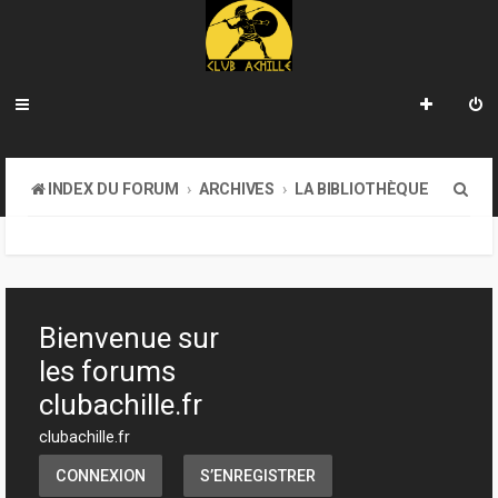
R
INDEX DU FORUM
ARCHIVES
LA BIBLIOTHÈQUE
e
c
h
e
Bienvenue sur
r
les forums
c
clubachille.fr
h
clubachille.fr
e
CONNEXION
S’ENREGISTRER