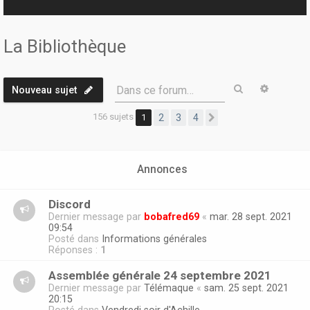
r
La Bibliothèque
Rechercher
Recherc
Dans ce forum…
Nouveau sujet
156 sujets
1
2
3
4
Suivante
Annonces
Discord
Dernier message par
bobafred69
«
mar. 28 sept. 2021
09:54
Posté dans
Informations générales
Réponses :
1
Assemblée générale 24 septembre 2021
Dernier message par
Télémaque
«
sam. 25 sept. 2021
20:15