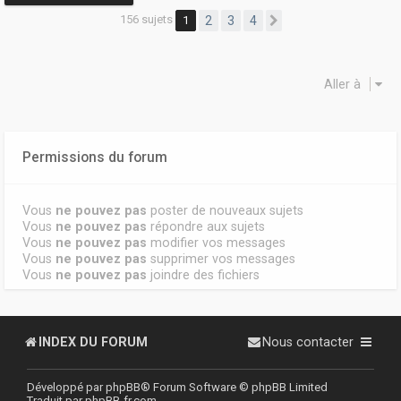
156 sujets
1
2
3
4
Suivante
Aller à
Permissions du forum
Vous
ne pouvez pas
poster de nouveaux sujets
Vous
ne pouvez pas
répondre aux sujets
Vous
ne pouvez pas
modifier vos messages
Vous
ne pouvez pas
supprimer vos messages
Vous
ne pouvez pas
joindre des fichiers
INDEX DU FORUM
Nous contacter
Développé par
phpBB
® Forum Software © phpBB Limited
Traduit par
phpBB-fr.com