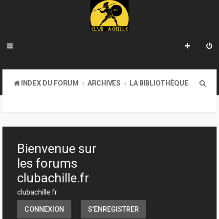
R
INDEX DU FORUM
ARCHIVES
LA BIBLIOTHÈQUE
e
c
h
e
Bienvenue sur
r
les forums
c
clubachille.fr
h
clubachille.fr
e
CONNEXION
S’ENREGISTRER