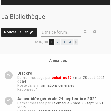
r
La Bibliothèque
Rechercher
Recherc
Dans ce forum…
Nouveau sujet
156 sujets
1
2
3
4
Suivante
Annonces
Discord
Dernier message par
bobafred69
«
mar. 28 sept. 2021
09:54
Posté dans
Informations générales
Réponses :
1
Assemblée générale 24 septembre 2021
Dernier message par
Télémaque
«
sam. 25 sept. 2021
20:15