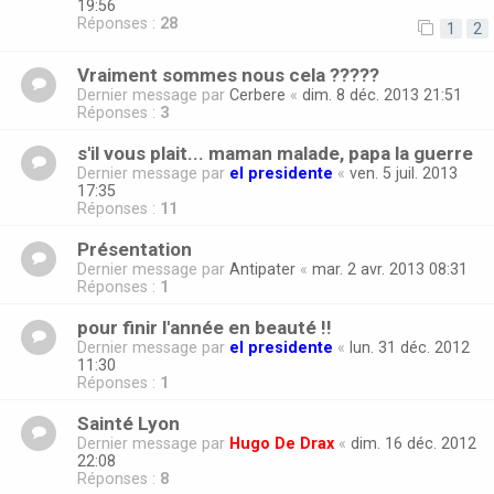
19:56
Réponses :
28
1
2
Vraiment sommes nous cela ?????
Dernier message par
Cerbere
«
dim. 8 déc. 2013 21:51
Réponses :
3
s'il vous plait... maman malade, papa la guerre
Dernier message par
el presidente
«
ven. 5 juil. 2013
17:35
Réponses :
11
Présentation
Dernier message par
Antipater
«
mar. 2 avr. 2013 08:31
Réponses :
1
pour finir l'année en beauté !!
Dernier message par
el presidente
«
lun. 31 déc. 2012
11:30
Réponses :
1
Sainté Lyon
Dernier message par
Hugo De Drax
«
dim. 16 déc. 2012
22:08
Réponses :
8