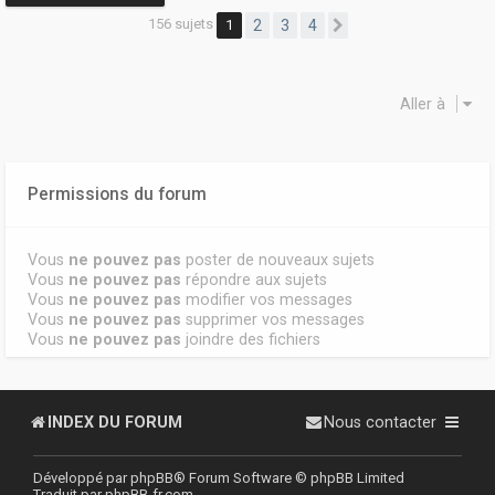
156 sujets
1
2
3
4
Suivante
Aller à
Permissions du forum
Vous
ne pouvez pas
poster de nouveaux sujets
Vous
ne pouvez pas
répondre aux sujets
Vous
ne pouvez pas
modifier vos messages
Vous
ne pouvez pas
supprimer vos messages
Vous
ne pouvez pas
joindre des fichiers
INDEX DU FORUM
Nous contacter
Développé par
phpBB
® Forum Software © phpBB Limited
Traduit par
phpBB-fr.com