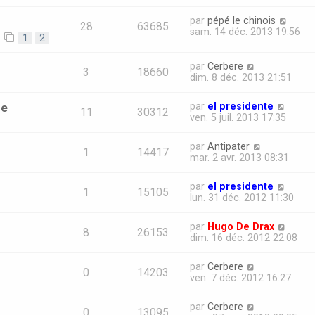
par
pépé le chinois
28
63685
sam. 14 déc. 2013 19:56
1
2
par
Cerbere
3
18660
dim. 8 déc. 2013 21:51
re
par
el presidente
11
30312
ven. 5 juil. 2013 17:35
par
Antipater
1
14417
mar. 2 avr. 2013 08:31
par
el presidente
1
15105
lun. 31 déc. 2012 11:30
par
Hugo De Drax
8
26153
dim. 16 déc. 2012 22:08
par
Cerbere
0
14203
ven. 7 déc. 2012 16:27
par
Cerbere
0
13095