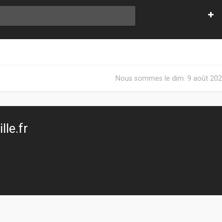
Nous sommes le dim. 9 août 202
le.fr