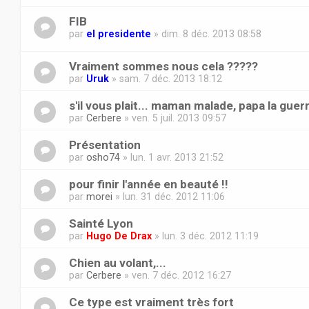
FIB
par
el presidente
» dim. 8 déc. 2013 08:58
Vraiment sommes nous cela ?????
par
Uruk
» sam. 7 déc. 2013 18:12
s'il vous plait... maman malade, papa la guer
par
Cerbere
» ven. 5 juil. 2013 09:57
Présentation
par
osho74
» lun. 1 avr. 2013 21:52
pour finir l'année en beauté !!
par
morei
» lun. 31 déc. 2012 11:06
Sainté Lyon
par
Hugo De Drax
» lun. 3 déc. 2012 11:19
Chien au volant,...
par
Cerbere
» ven. 7 déc. 2012 16:27
Ce type est vraiment très fort