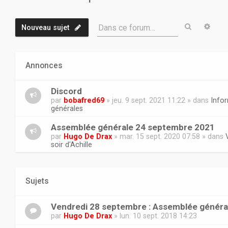
Recherch
Rech
Dans ce forum…
Nouveau sujet
Annonces
Discord
par
bobafred69
» jeu. 9 sept. 2021 11:22 » dans
Info
générales
Assemblée générale 24 septembre 2021
par
Hugo De Drax
» mar. 15 sept. 2020 07:58 » dans
soir d'Achille
Sujets
Vendredi 28 septembre : Assemblée généra
par
Hugo De Drax
» lun. 10 sept. 2018 14:23