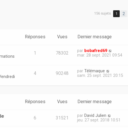
156 sujets
1
2
er
erche avancée
Réponses
Vues
Dernier message
par
bobafred69
1
78302
mar. 28 sept. 2021 09:54
rmations
par
Télémaque
4
90248
sam. 25 sept. 2021 20:15
Vendredi
Réponses
Vues
Dernier message
le
par
David Julien
6
31521
jeu. 27 sept. 2018 10:51