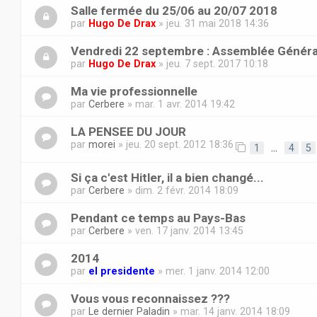
Salle fermée du 25/06 au 20/07 2018
par
Hugo De Drax
» jeu. 31 mai 2018 14:36
Vendredi 22 septembre : Assemblée Généra
par
Hugo De Drax
» jeu. 7 sept. 2017 10:18
Ma vie professionnelle
par
Cerbere
» mar. 1 avr. 2014 19:42
LA PENSEE DU JOUR
par
morei
» jeu. 20 sept. 2012 18:36
1
…
4
5
Si ça c'est Hitler, il a bien changé...
par
Cerbere
» dim. 2 févr. 2014 18:09
Pendant ce temps au Pays-Bas
par
Cerbere
» ven. 17 janv. 2014 13:45
2014
par
el presidente
» mer. 1 janv. 2014 12:00
Vous vous reconnaissez ???
par
Le dernier Paladin
» mar. 14 janv. 2014 18:09