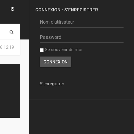
CONNEXION
•
S’ENREGISTRER
R
e
6 12:19
Se souvenir de moi
c
h
e
r
S’enregistrer
c
h
e
r