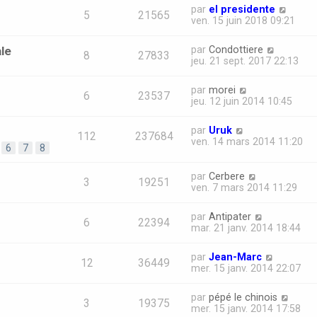
par
el presidente
5
21565
ven. 15 juin 2018 09:21
le
par
Condottiere
8
27833
jeu. 21 sept. 2017 22:13
par
morei
6
23537
jeu. 12 juin 2014 10:45
par
Uruk
112
237684
ven. 14 mars 2014 11:20
6
7
8
par
Cerbere
3
19251
ven. 7 mars 2014 11:29
par
Antipater
6
22394
mar. 21 janv. 2014 18:44
par
Jean-Marc
12
36449
mer. 15 janv. 2014 22:07
par
pépé le chinois
3
19375
mer. 15 janv. 2014 17:58