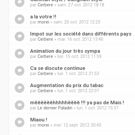
par
Cerbere
» sam. 27 oct. 2012 18:18
a la votre !!
par
morei
» sam. 20 oct. 2012 12:23
Impot sur les société dans différents pays
par
Cerbere
» mar. 16 oct. 2012 13:40
Animation du jour très sympa
par
Cerbere
» lun. 15 oct. 2012 11:59
Ca se discute continue
par
Cerbere
» lun. 1 oct. 2012 21:53
Augmentation du prix du tabac
par
Cerbere
» lun. 1 oct. 2012 22:07
mèèèèèèhhhhhèèèè !!! ya pas de Mais !
par
Le dernier Paladin
» lun. 1 oct. 2012 15:37
Miaou !
par
morei
» mer. 12 sept. 2012 20:43