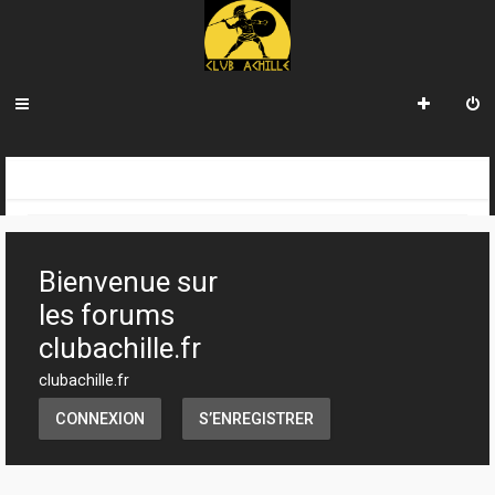
R
INDEX DU FORUM
ARCHIVES
e
c
Bienvenue sur
h
les forums
e
clubachille.fr
r
clubachille.fr
c
CONNEXION
S’ENREGISTRER
h
e