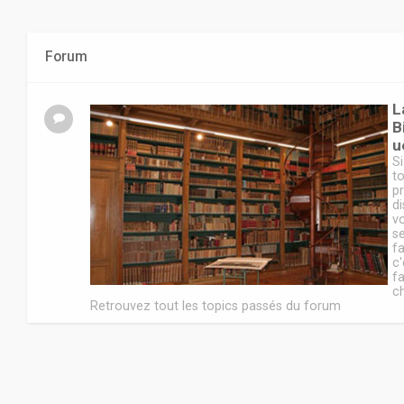
Forum
L
B
u
Si
t
p
d
v
s
fa
c'
f
c
Retrouvez tout les topics passés du forum