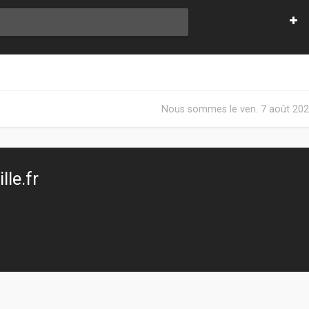
Nous sommes le ven. 7 août 202
le.fr