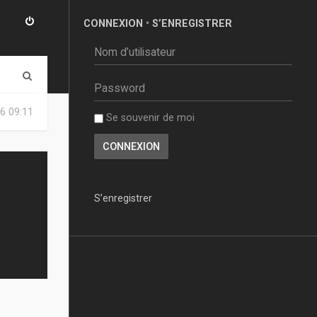
CONNEXION
•
S’ENREGISTRER
R
e
6 09:11
Se souvenir de moi
c
h
e
r
S’enregistrer
c
h
e
r