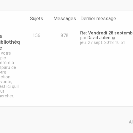
Sujets
Messages
Dernier message
Re: Vendredi 28 septemb
a
156
878
V
par
David Julien
ibliothèq
o
jeu. 27 sept. 2018 10:51
i
e
r
 votre
l
opic
e
référé à
d
isparu de
e
otre
r
ection
n
vorite,
i
est ici qu'il
e
aut
r
hercher.
m
e
s
s
a
Al
g
e