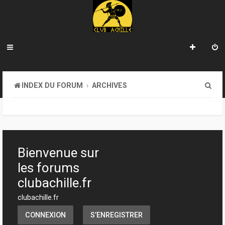
R
INDEX DU FORUM
ARCHIVES
e
c
h
e
Bienvenue sur
r
les forums
c
clubachille.fr
h
clubachille.fr
e
CONNEXION
S’ENREGISTRER