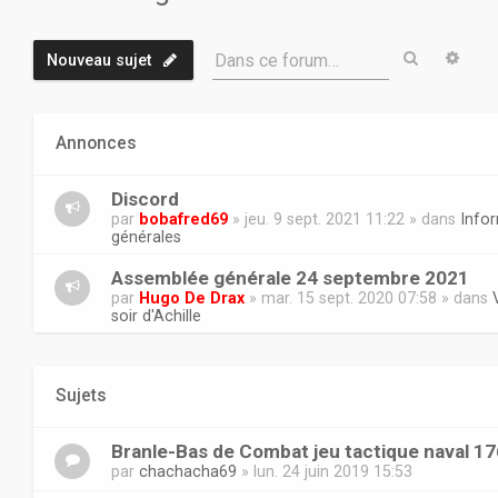
Recherch
Rech
Dans ce forum…
Nouveau sujet
Annonces
Discord
par
bobafred69
» jeu. 9 sept. 2021 11:22 » dans
Info
générales
Assemblée générale 24 septembre 2021
par
Hugo De Drax
» mar. 15 sept. 2020 07:58 » dans
soir d'Achille
Sujets
Branle-Bas de Combat jeu tactique naval 1
par
chachacha69
» lun. 24 juin 2019 15:53