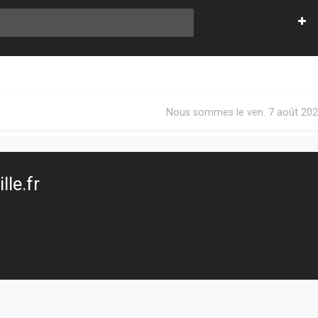
Nous sommes le ven. 7 août 202
le.fr