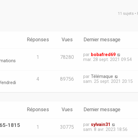
11 sujets •
er
erche avancée
Réponses
Vues
Dernier message
par
bobafred69
1
78280
mar. 28 sept. 2021 09:54
rmations
par
Télémaque
4
89756
sam. 25 sept. 2021 20:15
Vendredi
Réponses
Vues
Dernier message
765-1815
par
sylvain31
1
30775
sam. 8 avr. 2023 18:56