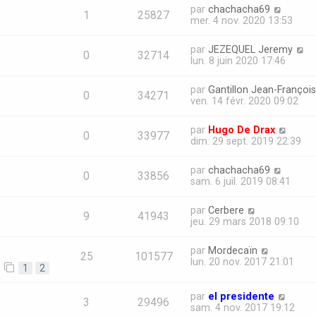
par
chachacha69
1
25827
mer. 4 nov. 2020 13:53
par
JEZEQUEL Jeremy
0
32714
lun. 8 juin 2020 17:46
par
Gantillon Jean-François
0
34271
ven. 14 févr. 2020 09:02
par
Hugo De Drax
0
33977
dim. 29 sept. 2019 22:39
par
chachacha69
0
33856
sam. 6 juil. 2019 08:41
par
Cerbere
9
41943
jeu. 29 mars 2018 09:10
par
Mordecaïn
25
101577
lun. 20 nov. 2017 21:01
1
2
par
el presidente
3
29496
sam. 4 nov. 2017 19:12