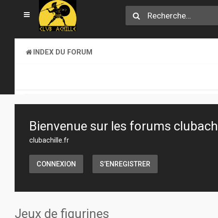
INDEX DU FORUM
SECTION JEUX
JEUX DE FIGURINES
Bienvenue sur les forums clubachil
clubachille.fr
CONNEXION
S’ENREGISTRER
Jeux de figurines