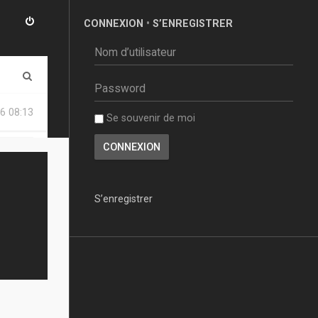
CONNEXION
•
S’ENREGISTRER
R
e
6 08:13
Se souvenir de moi
c
h
e
r
S’enregistrer
c
h
e
r