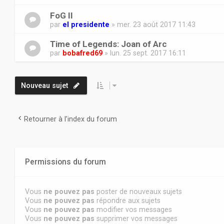
FoG II
par
el presidente
» mer. 23 août 2017 11:43
Time of Legends: Joan of Arc
par
bobafred69
» lun. 25 sept. 2017 16:11
Nouveau sujet
Retourner à l’index du forum
Permissions du forum
Vous
ne pouvez pas
poster de nouveaux sujets
Vous
ne pouvez pas
répondre aux sujets
Vous
ne pouvez pas
modifier vos messages
Vous
ne pouvez pas
supprimer vos messages