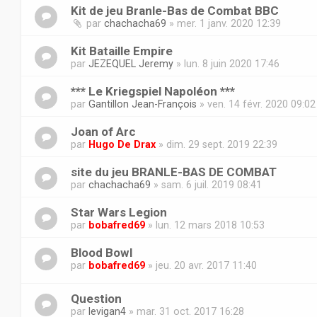
Kit de jeu Branle-Bas de Combat BBC
par
chachacha69
» mer. 1 janv. 2020 12:39
Kit Bataille Empire
par
JEZEQUEL Jeremy
» lun. 8 juin 2020 17:46
*** Le Kriegspiel Napoléon ***
par
Gantillon Jean-François
» ven. 14 févr. 2020 09:02
Joan of Arc
par
Hugo De Drax
» dim. 29 sept. 2019 22:39
site du jeu BRANLE-BAS DE COMBAT
par
chachacha69
» sam. 6 juil. 2019 08:41
Star Wars Legion
par
bobafred69
» lun. 12 mars 2018 10:53
Blood Bowl
par
bobafred69
» jeu. 20 avr. 2017 11:40
Question
par
levigan4
» mar. 31 oct. 2017 16:28