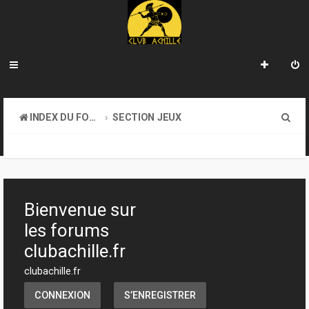
R
INDEX DU FORUM
SECTION JEUX
e
JEUX DE FIGURINES
c
h
e
Bienvenue sur
r
les forums
c
clubachille.fr
h
clubachille.fr
e
CONNEXION
S’ENREGISTRER