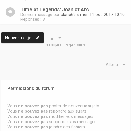
Time of Legends: Joan of Arc
Dernier message par
alaric69
«
mer. 11 oct. 2017 10:10
Réponses :
3
Nouveau sujet
11 sujets • Page
1
sur
1
Aller à
Permissions du forum
Vous
ne pouvez pas
poster de nouveaux sujets
Vous
ne pouvez pas
répondre aux sujets
Vous
ne pouvez pas
modifier vos messages
Vous
ne pouvez pas
supprimer vos messages
Vous
ne pouvez pas
joindre des fichiers