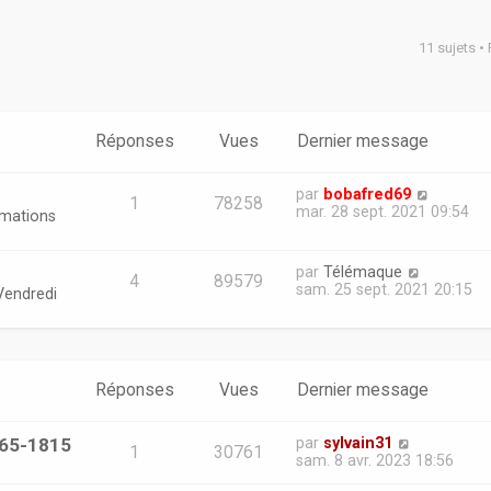
11 sujets •
er
erche avancée
Réponses
Vues
Dernier message
par
bobafred69
1
78258
mar. 28 sept. 2021 09:54
rmations
par
Télémaque
4
89579
sam. 25 sept. 2021 20:15
Vendredi
Réponses
Vues
Dernier message
765-1815
par
sylvain31
1
30761
sam. 8 avr. 2023 18:56