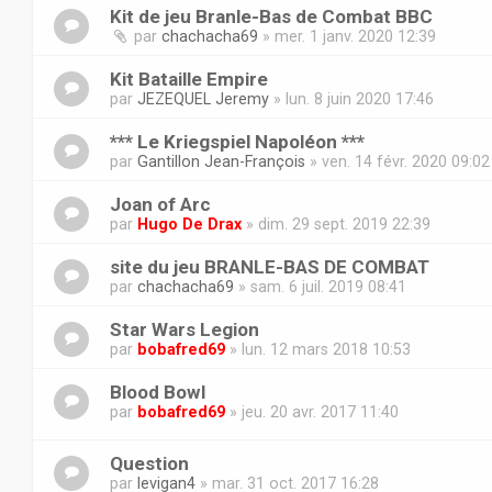
Kit de jeu Branle-Bas de Combat BBC
par
chachacha69
» mer. 1 janv. 2020 12:39
Kit Bataille Empire
par
JEZEQUEL Jeremy
» lun. 8 juin 2020 17:46
*** Le Kriegspiel Napoléon ***
par
Gantillon Jean-François
» ven. 14 févr. 2020 09:02
Joan of Arc
par
Hugo De Drax
» dim. 29 sept. 2019 22:39
site du jeu BRANLE-BAS DE COMBAT
par
chachacha69
» sam. 6 juil. 2019 08:41
Star Wars Legion
par
bobafred69
» lun. 12 mars 2018 10:53
Blood Bowl
par
bobafred69
» jeu. 20 avr. 2017 11:40
Question
par
levigan4
» mar. 31 oct. 2017 16:28