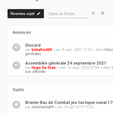
Recherch
Rech
Dans ce forum…
Nouveau sujet
Annonces
Discord
par
bobafred69
» jeu. 9 sept. 2021 11:22 » dans
Info
générales
Assemblée générale 24 septembre 2021
par
Hugo De Drax
» mar. 15 sept. 2020 07:58 » dans
soir d'Achille
Sujets
Branle-Bas de Combat jeu tactique naval 1
par
chachacha69
» lun. 24 juin 2019 15:53