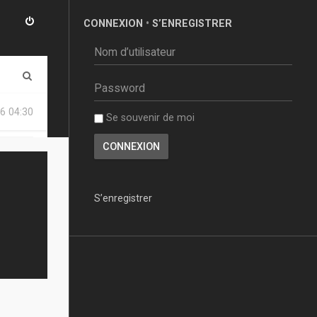
CONNEXION
•
S’ENREGISTRER
R
e
6 04:30
Se souvenir de moi
c
h
e
r
S’enregistrer
c
h
e
r