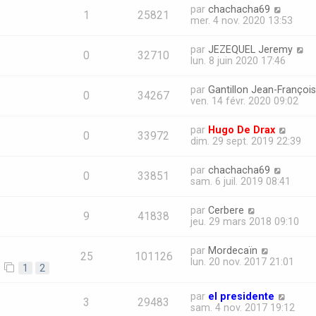
par
chachacha69
1
25821
mer. 4 nov. 2020 13:53
par
JEZEQUEL Jeremy
0
32710
lun. 8 juin 2020 17:46
par
Gantillon Jean-François
0
34267
ven. 14 févr. 2020 09:02
par
Hugo De Drax
0
33972
dim. 29 sept. 2019 22:39
par
chachacha69
0
33851
sam. 6 juil. 2019 08:41
par
Cerbere
9
41838
jeu. 29 mars 2018 09:10
par
Mordecaïn
25
101126
lun. 20 nov. 2017 21:01
1
2
par
el presidente
3
29483
sam. 4 nov. 2017 19:12