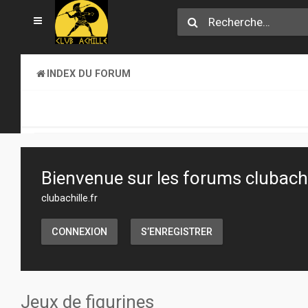
INDEX DU FORUM
SECTION JEUX
JEUX DE FIGURINES
Bienvenue sur les forums clubachil
clubachille.fr
CONNEXION
S’ENREGISTRER
Jeux de figurines