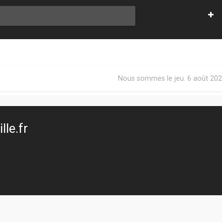
Nous sommes le jeu. 6 août 202
le.fr