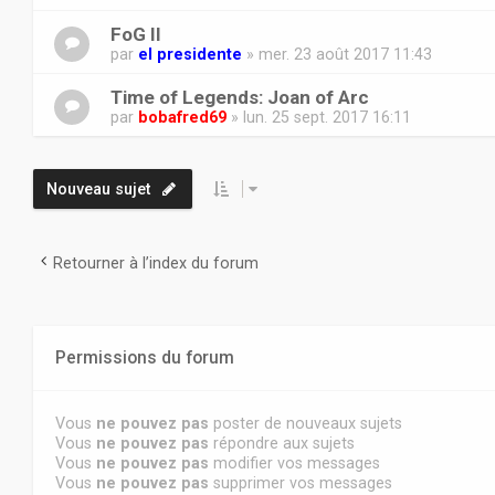
FoG II
par
el presidente
» mer. 23 août 2017 11:43
Time of Legends: Joan of Arc
par
bobafred69
» lun. 25 sept. 2017 16:11
Nouveau sujet
Retourner à l’index du forum
Permissions du forum
Vous
ne pouvez pas
poster de nouveaux sujets
Vous
ne pouvez pas
répondre aux sujets
Vous
ne pouvez pas
modifier vos messages
Vous
ne pouvez pas
supprimer vos messages