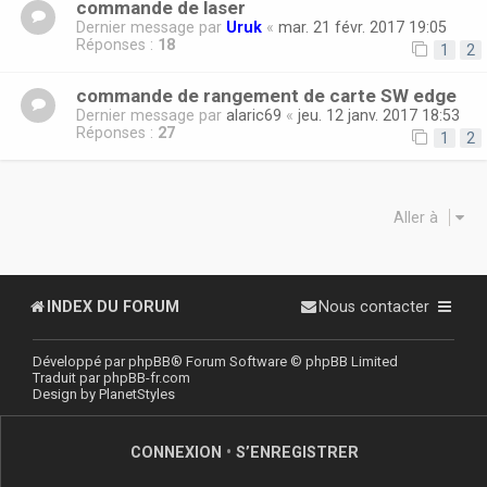
commande de laser
Dernier message par
Uruk
«
mar. 21 févr. 2017 19:05
Réponses :
18
1
2
commande de rangement de carte SW edge
Dernier message par
alaric69
«
jeu. 12 janv. 2017 18:53
Réponses :
27
1
2
Aller à
INDEX DU FORUM
Nous contacter
Développé par
phpBB
® Forum Software © phpBB Limited
Traduit par
phpBB-fr.com
Design by
PlanetStyles
CONNEXION
•
S’ENREGISTRER