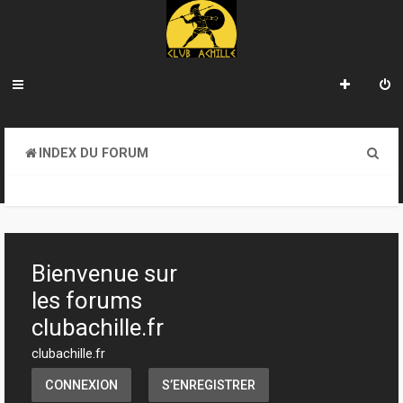
R
INDEX DU FORUM
e
SECTION JEUX
c
h
e
Bienvenue sur
r
les forums
c
clubachille.fr
h
clubachille.fr
e
CONNEXION
S’ENREGISTRER