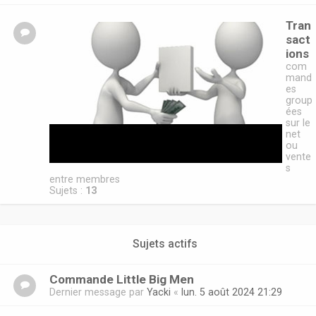
Tran
sact
ions
com
mand
es
group
ées
sur le
net
ou
vente
s
entre membres
Sujets :
13
Sujets actifs
Commande Little Big Men
Dernier message par
Yacki
«
lun. 5 août 2024 21:29