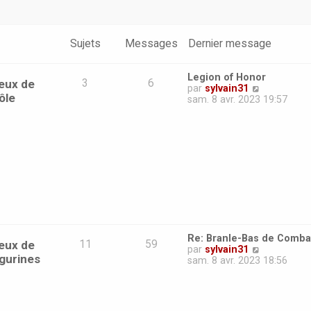
Sujets
Messages
Dernier message
Legion of Honor
eux de
3
6
V
par
sylvain31
ôle
o
sam. 8 avr. 2023 19:57
i
r
l
e
d
e
r
n
i
e
r
m
Re: Branle-Bas de Comba
e
eux de
11
59
V
par
sylvain31
s
igurines
o
sam. 8 avr. 2023 18:56
s
i
a
r
g
l
e
e