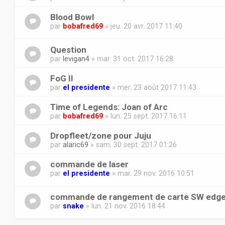
Blood Bowl
par
bobafred69
» jeu. 20 avr. 2017 11:40
Question
par
levigan4
» mar. 31 oct. 2017 16:28
FoG II
par
el presidente
» mer. 23 août 2017 11:43
Time of Legends: Joan of Arc
par
bobafred69
» lun. 25 sept. 2017 16:11
Dropfleet/zone pour Juju
par
alaric69
» sam. 30 sept. 2017 01:26
commande de laser
par
el presidente
» mar. 29 nov. 2016 10:51
commande de rangement de carte SW edg
par
snake
» lun. 21 nov. 2016 18:44