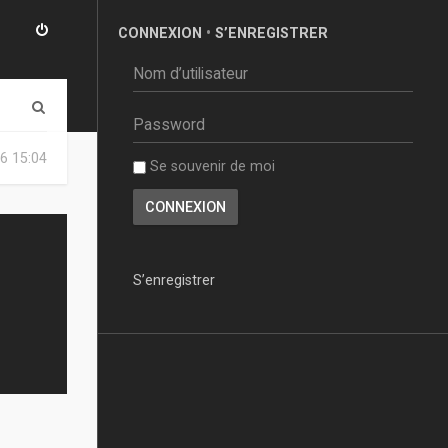
CONNEXION
•
S’ENREGISTRER
R
e
6 15:04
Se souvenir de moi
c
h
e
r
S’enregistrer
c
h
e
r