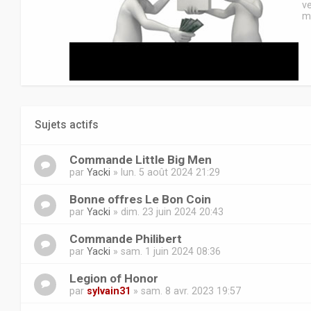
v
m
Sujets actifs
Commande Little Big Men
par
Yacki
» lun. 5 août 2024 21:29
Bonne offres Le Bon Coin
par
Yacki
» dim. 23 juin 2024 20:43
Commande Philibert
par
Yacki
» sam. 1 juin 2024 08:36
Legion of Honor
par
sylvain31
» sam. 8 avr. 2023 19:57