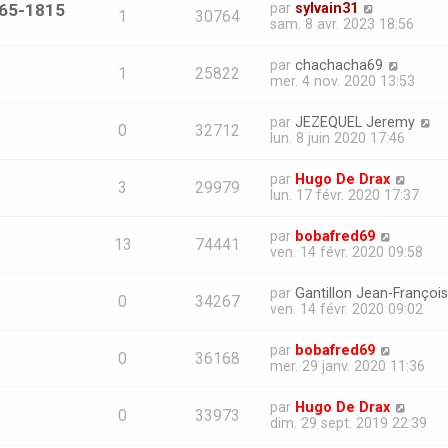
765-1815
par
sylvain31
1
30764
sam. 8 avr. 2023 18:56
par
chachacha69
1
25822
mer. 4 nov. 2020 13:53
par
JEZEQUEL Jeremy
0
32712
lun. 8 juin 2020 17:46
par
Hugo De Drax
3
29979
lun. 17 févr. 2020 17:37
par
bobafred69
13
74441
ven. 14 févr. 2020 09:58
par
Gantillon Jean-François
0
34267
ven. 14 févr. 2020 09:02
par
bobafred69
0
36168
mer. 29 janv. 2020 11:36
par
Hugo De Drax
0
33973
dim. 29 sept. 2019 22:39