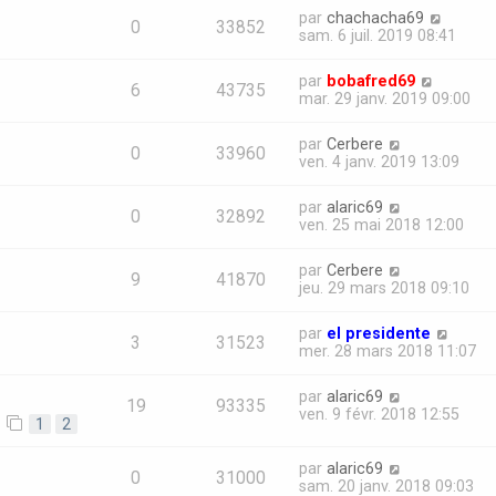
par
chachacha69
0
33852
sam. 6 juil. 2019 08:41
par
bobafred69
6
43735
mar. 29 janv. 2019 09:00
par
Cerbere
0
33960
ven. 4 janv. 2019 13:09
par
alaric69
0
32892
ven. 25 mai 2018 12:00
par
Cerbere
9
41870
jeu. 29 mars 2018 09:10
par
el presidente
3
31523
mer. 28 mars 2018 11:07
par
alaric69
19
93335
ven. 9 févr. 2018 12:55
1
2
par
alaric69
0
31000
sam. 20 janv. 2018 09:03