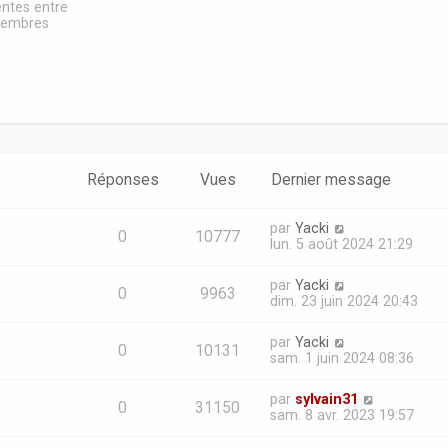
e
entes entre
d
embres
e
r
n
i
e
r
m
e
s
Réponses
Vues
Dernier message
s
a
g
par
Yacki
e
0
10777
lun. 5 août 2024 21:29
par
Yacki
0
9963
dim. 23 juin 2024 20:43
par
Yacki
0
10131
sam. 1 juin 2024 08:36
par
sylvain31
0
31150
sam. 8 avr. 2023 19:57