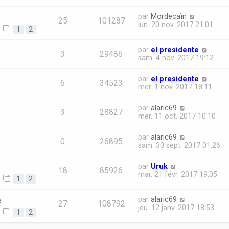
par
Mordecaïn
25
101287
lun. 20 nov. 2017 21:01
1
2
par
el presidente
3
29486
sam. 4 nov. 2017 19:12
par
el presidente
6
34523
mer. 1 nov. 2017 18:11
par
alaric69
3
28827
mer. 11 oct. 2017 10:10
par
alaric69
0
26895
sam. 30 sept. 2017 01:26
par
Uruk
18
85926
mar. 21 févr. 2017 19:05
1
2
e
par
alaric69
27
108792
jeu. 12 janv. 2017 18:53
1
2