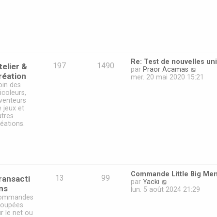
d
e
r
n
i
e
r
m
Re: Test de nouvelles un
e
telier &
197
1490
V
par
Praor Acamas
s
réation
o
mer. 20 mai 2020 15:21
s
i
oin des
a
r
icoleurs,
g
l
nventeurs
e
e
 jeux et
d
utres
e
éations.
r
n
i
e
r
m
Commande Little Big Me
e
ransacti
13
99
V
par
Yacki
s
ns
o
lun. 5 août 2024 21:29
s
i
ommandes
a
r
roupées
g
l
r le net ou
e