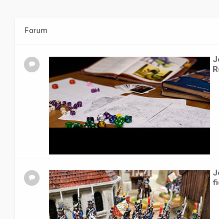
Forum
J
R
J
f