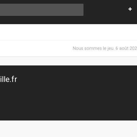
Nous sommes le jeu. 6 août 202
le.fr