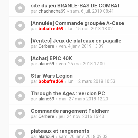
site du jeu BRANLE-BAS DE COMBAT
par
chachacha69
» sam. 6 juil. 2019 08:41
[Annulée] Commande groupée A-Case
par
bobafred69
» lun. 15 oct. 2018 18:02
[Ventes] Jeux de plateaux en pagaille
par
Cerbere
» ven. 4 janv. 2019 13:09
[Achat] EPIC 40K
par
alaric69
» ven. 25 mai 2018 12:00
Star Wars Legion
par
bobafred69
» lun. 12 mars 2018 10:53
Through the Ages : version PC
par
alaric69
» mar. 27 mars 2018 12:20
Commande rangement Feldherr
par
Cerbere
» jeu. 24 nov. 2016 15:43
plateaux et rangements
par
alaric69
» sam. 20 janv. 2018 09:03