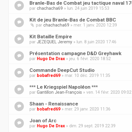
Branle-Bas de Combat jeu tactique naval 1
par
chachacha69
» lun. 24 juin 2019 15:53
Kit de jeu Branle-Bas de Combat BBC
par
chachacha69
» mer. 1 janv. 2020 12:39
Kit Bataille Empire
par
JEZEQUEL Jeremy
» lun. 8 juin 2020 17:46
Présentation campagne D&D Greyhawk
par
Hugo De Drax
» jeu. 6 févr. 2020 18:52
Commande DeepCut Studio
par
bobafred69
» mar. 10 déc. 2019 11:35
*** Le Kriegspiel Napoléon ***
par
Gantillon Jean-François
» ven. 14 févr. 2020 09:02
Shaan - Renaissance
par
bobafred69
» mer. 29 janv. 2020 11:36
Joan of Arc
par
Hugo De Drax
» dim. 29 sept. 2019 22:39