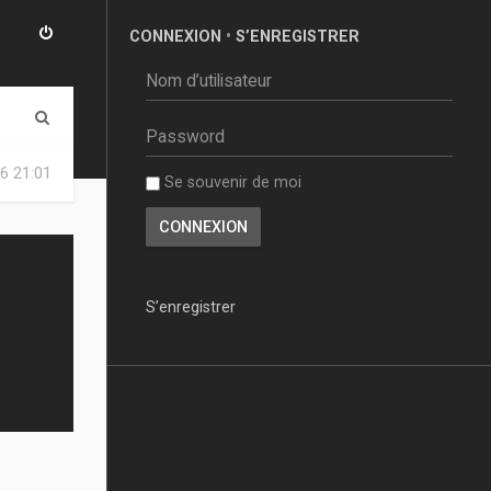
CONNEXION
•
S’ENREGISTRER
R
e
6 21:01
Se souvenir de moi
c
h
e
r
S’enregistrer
c
h
e
r