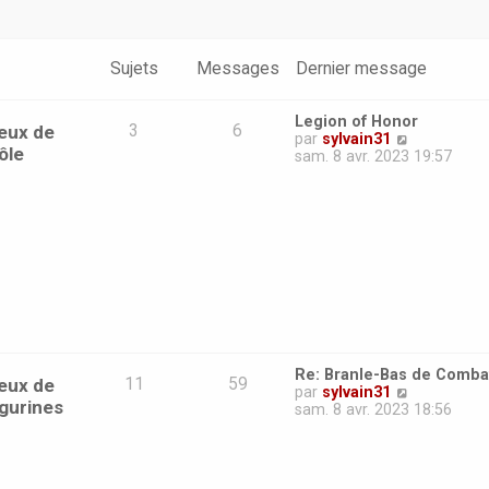
Sujets
Messages
Dernier message
Legion of Honor
eux de
3
6
V
par
sylvain31
ôle
o
sam. 8 avr. 2023 19:57
i
r
l
e
d
e
r
n
i
e
r
m
Re: Branle-Bas de Comba
e
eux de
11
59
V
par
sylvain31
s
igurines
o
sam. 8 avr. 2023 18:56
s
i
a
r
g
l
e
e