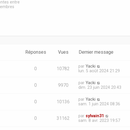
e
entes entre
d
embres
e
r
n
i
e
r
m
e
s
Réponses
Vues
Dernier message
s
a
g
par
Yacki
e
0
10782
lun. 5 août 2024 21:29
par
Yacki
0
9970
dim. 23 juin 2024 20:43
par
Yacki
0
10136
sam. 1 juin 2024 08:36
par
sylvain31
0
31162
sam. 8 avr. 2023 19:57