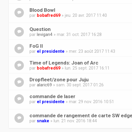
Blood Bowl
par
bobafred69
» jeu. 20 avr. 2017 11:40
Question
par
levigan4
» mar. 31 oct. 2017 16:28
FoG II
par
el presidente
» mer. 23 août 2017 11:43
Time of Legends: Joan of Arc
par
bobafred69
» lun. 25 sept. 2017 16:11
Dropfleet/zone pour Juju
par
alaric69
» sam. 30 sept. 2017 01:26
commande de laser
par
el presidente
» mar. 29 nov. 2016 10:51
commande de rangement de carte SW edg
par
snake
» lun. 21 nov. 2016 18:44