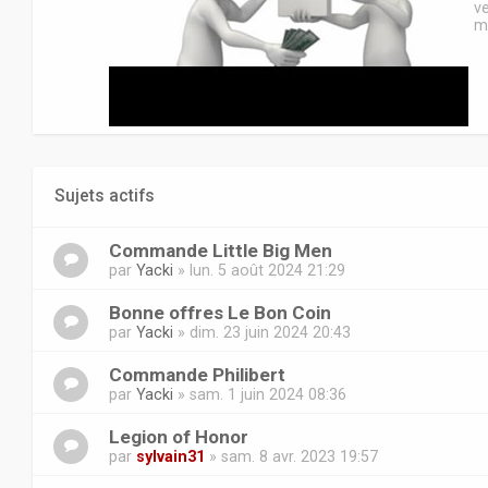
v
m
Sujets actifs
Commande Little Big Men
par
Yacki
» lun. 5 août 2024 21:29
Bonne offres Le Bon Coin
par
Yacki
» dim. 23 juin 2024 20:43
Commande Philibert
par
Yacki
» sam. 1 juin 2024 08:36
Legion of Honor
par
sylvain31
» sam. 8 avr. 2023 19:57