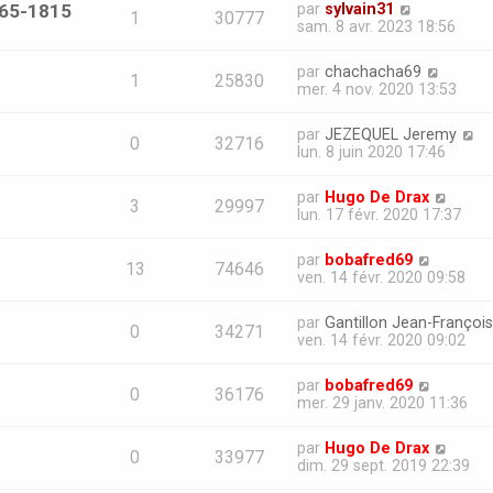
765-1815
par
sylvain31
1
30777
sam. 8 avr. 2023 18:56
par
chachacha69
1
25830
mer. 4 nov. 2020 13:53
par
JEZEQUEL Jeremy
0
32716
lun. 8 juin 2020 17:46
par
Hugo De Drax
3
29997
lun. 17 févr. 2020 17:37
par
bobafred69
13
74646
ven. 14 févr. 2020 09:58
par
Gantillon Jean-François
0
34271
ven. 14 févr. 2020 09:02
par
bobafred69
0
36176
mer. 29 janv. 2020 11:36
par
Hugo De Drax
0
33977
dim. 29 sept. 2019 22:39