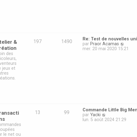
d
e
r
n
i
e
r
m
Re: Test de nouvelles un
e
telier &
197
1490
V
par
Praor Acamas
s
réation
o
mer. 20 mai 2020 15:21
s
i
oin des
a
r
icoleurs,
g
l
nventeurs
e
e
 jeux et
d
utres
e
éations.
r
n
i
e
r
m
Commande Little Big Me
e
ransacti
13
99
V
par
Yacki
s
ns
o
lun. 5 août 2024 21:29
s
i
ommandes
a
r
roupées
g
l
r le net ou
e