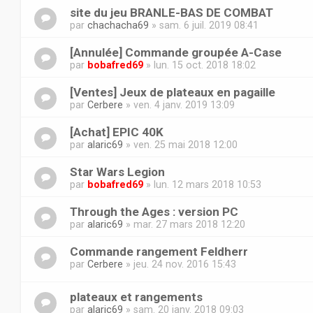
site du jeu BRANLE-BAS DE COMBAT
par
chachacha69
» sam. 6 juil. 2019 08:41
[Annulée] Commande groupée A-Case
par
bobafred69
» lun. 15 oct. 2018 18:02
[Ventes] Jeux de plateaux en pagaille
par
Cerbere
» ven. 4 janv. 2019 13:09
[Achat] EPIC 40K
par
alaric69
» ven. 25 mai 2018 12:00
Star Wars Legion
par
bobafred69
» lun. 12 mars 2018 10:53
Through the Ages : version PC
par
alaric69
» mar. 27 mars 2018 12:20
Commande rangement Feldherr
par
Cerbere
» jeu. 24 nov. 2016 15:43
plateaux et rangements
par
alaric69
» sam. 20 janv. 2018 09:03