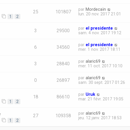
par
Mordecaïn
25
101807
lun. 20 nov. 2017 21:01
1
2
par
el presidente
3
29500
sam. 4 nov. 2017 19:12
par
el presidente
6
34560
mer. 1 nov. 2017 18:11
par
alaric69
3
28840
mer. 11 oct. 2017 10:10
par
alaric69
0
26897
sam. 30 sept. 2017 01:26
par
Uruk
18
86610
mar. 21 févr. 2017 19:05
1
2
e
par
alaric69
27
109358
jeu. 12 janv. 2017 18:53
1
2