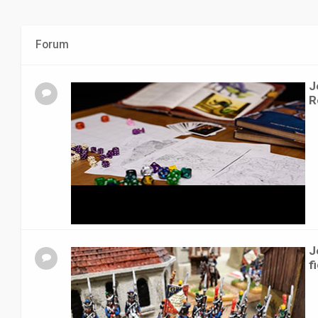
Forum
J
R
J
f