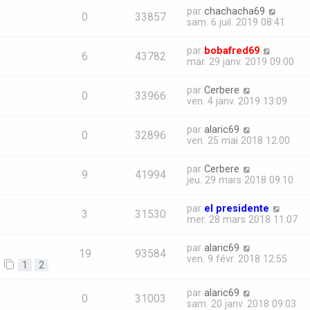
par
chachacha69
0
33857
sam. 6 juil. 2019 08:41
par
bobafred69
6
43782
mar. 29 janv. 2019 09:00
par
Cerbere
0
33966
ven. 4 janv. 2019 13:09
par
alaric69
0
32896
ven. 25 mai 2018 12:00
par
Cerbere
9
41994
jeu. 29 mars 2018 09:10
par
el presidente
3
31530
mer. 28 mars 2018 11:07
par
alaric69
19
93584
ven. 9 févr. 2018 12:55
1
2
par
alaric69
0
31003
sam. 20 janv. 2018 09:03