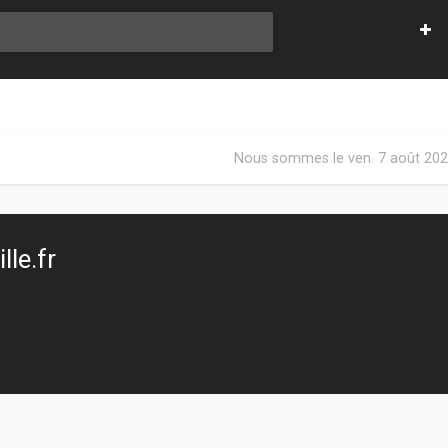
Nous sommes le ven. 7 août 202
le.fr