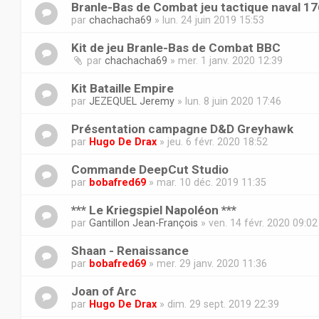
Branle-Bas de Combat jeu tactique naval 1
par
chachacha69
» lun. 24 juin 2019 15:53
Kit de jeu Branle-Bas de Combat BBC
par
chachacha69
» mer. 1 janv. 2020 12:39
Kit Bataille Empire
par
JEZEQUEL Jeremy
» lun. 8 juin 2020 17:46
Présentation campagne D&D Greyhawk
par
Hugo De Drax
» jeu. 6 févr. 2020 18:52
Commande DeepCut Studio
par
bobafred69
» mar. 10 déc. 2019 11:35
*** Le Kriegspiel Napoléon ***
par
Gantillon Jean-François
» ven. 14 févr. 2020 09:02
Shaan - Renaissance
par
bobafred69
» mer. 29 janv. 2020 11:36
Joan of Arc
par
Hugo De Drax
» dim. 29 sept. 2019 22:39