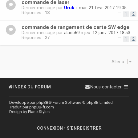
commande de laser
Dernier message par
Uruk
«
mar. 21 févr. 2017 19:05
Réponses :
18
1
2
commande de rangement de carte SW edge
Dernier message par
alaric69
«
jeu. 12 janv. 2017 18:53
Réponses :
27
1
2
Aller à
INDEX DU FORUM
Nous contacter
Développé par
phpBB
® Forum Software © phpBB Limited
Traduit par
phpBB-fr.com
Design by
PlanetStyles
CONNEXION
•
S’ENREGISTRER