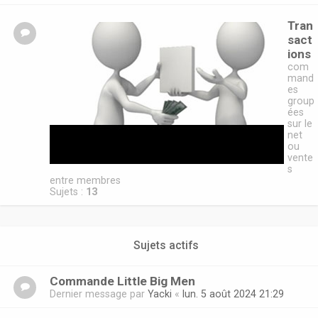
Tran
sact
ions
com
mand
es
group
ées
sur le
net
ou
vente
s
entre membres
Sujets :
13
Sujets actifs
Commande Little Big Men
Dernier message par
Yacki
«
lun. 5 août 2024 21:29