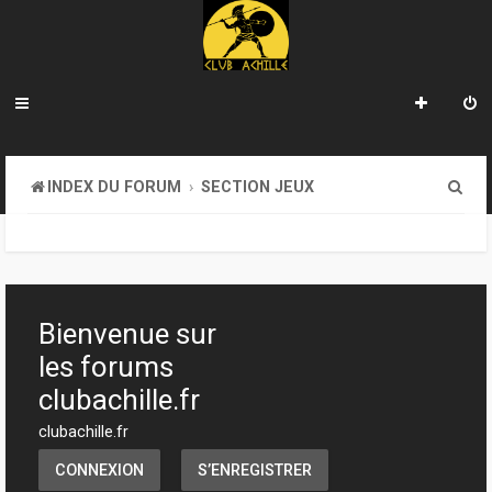
R
INDEX DU FORUM
SECTION JEUX
e
c
h
e
Bienvenue sur
r
les forums
c
clubachille.fr
h
clubachille.fr
e
CONNEXION
S’ENREGISTRER